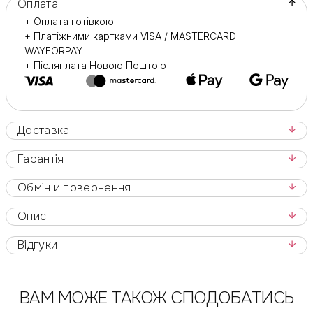
Оплата
+ Оплата готівкою
Галузь застосування :
+ Платіжними картками VISA / MASTERCARD —
Призначені для професійного використання.
WAYFORPAY
+ Післяплата Новою Поштою
Також для домашніх манікюрно-підкорених процедур.
Доставка
Гарантія
Обмін и повернення
Опис
Відгуки
ВАМ МОЖЕ ТАКОЖ СПОДОБАТИСЬ