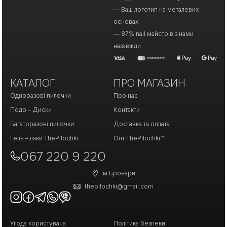
— Ваш логотип на металевих
основах.
— 87% nail майстрів з нами
назавжди.
КАТАЛОГ
ПРО МАГАЗИН
Одноразові пилочки
Про нас
Подо – Диски
Контакти
Багаторазові пилочки
Доставка та оплата
Гель – лаки ThePilochki
Опт ThePilochki™
067 220 9 220
м.Бровари
thepilochki@gmail.com
Угода користувача
Політика безпеки