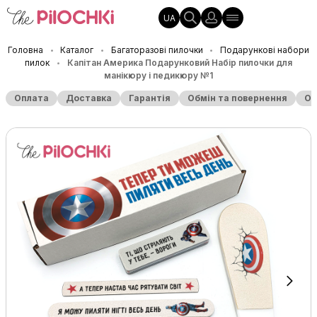
UA
Головна
Каталог
Багаторазові пилочки
Подарункові набори
•
•
•
пилок
Капітан Америка Подарунковий Набір пилочки для
•
манікюру і педикюру №1
Оплата
Доставка
Гарантія
Обмін та повернення
Оп