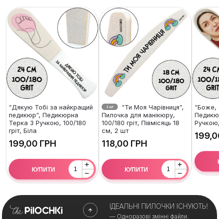
“Дякую Тобі за найкращий
“Ти Моя Чарівниця”,
“Боже, 
2 шт
педикюр”, Педикюрна
Пилочка для манікюру,
Педикю
Терка З Ручкою, 100/180
100/180 гріт, Півмісяць 18
Ручкою,
гріт, Біла
см, 2 шт
ГРН
ГРН
+
+
КУПИТИ
КУПИТИ
−
−
ІДЕАЛЬНІ ПИЛОЧКИ ІСНУЮТЬ!
— Одноразові змінні файли.