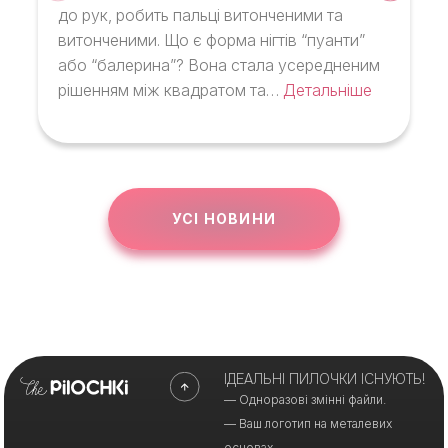
до рук, робить пальці витонченими та
витонченими. Що є форма нігтів “пуанти”
або “балерина”? Вона стала усередненим
рішенням між квадратом та…
Детальніше
УСІ НОВИНИ
ІДЕАЛЬНІ ПИЛОЧКИ ІСНУЮТЬ!
— Одноразові змінні файли.
— Ваш логотип на металевих
основах.