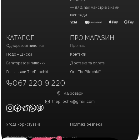
— 87% nail майстрів з нами
назавжди.
КАТАЛОГ
ПРО МАГАЗИН
Одноразові пилочки
Про нас
Подо – Диски
Контакти
Багаторазові пилочки
Доставка та оплата
Гель – лаки ThePilochki
Опт ThePilochki™
067 220 9 220
м.Бровари
thepilochki@gmail.com
Угода користувача
Політика безпеки
© 2025 ThePilochki. Усі права захищені.
0