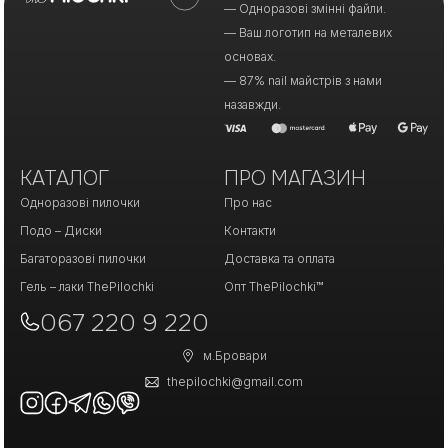
— Одноразові змінні файли.
— Ваш логотип на металевих
основах.
— 87% nail майстрів з нами
назавжди.
КАТАЛОГ
ПРО МАГАЗИН
Одноразові пилочки
Про нас
Подо – Диски
Контакти
Багаторазові пилочки
Доставка та оплата
Гель – лаки ThePilochki
Опт ThePilochki™
067 220 9 220
м.Бровари
thepilochki@gmail.com