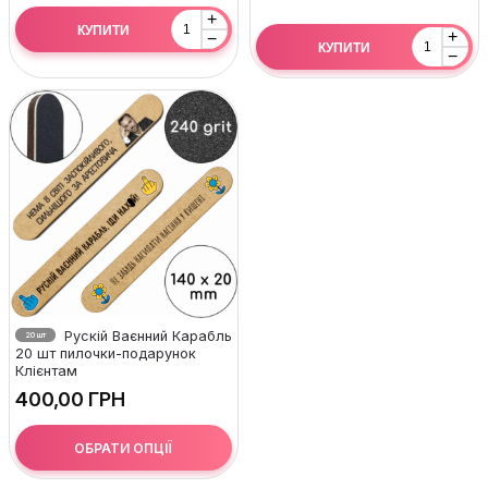
+
КУПИТИ
+
−
КУПИТИ
−
Рускій Ваєнний Карабль
20 шт
20 шт пилочки-подарунок
Клієнтам
ГРН
ОБРАТИ ОПЦІЇ