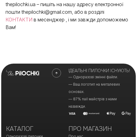
thepilochki.ua – пишіть на нашу адресу електронної
пошти thepilochki@gmail.com, або в розділі
КОНТАКТИ
в месенджер , і ми завжди допоможемо
Вам!
ІДЕАЛЬНІ ПИЛОЧКИ ІСНУЮТЬ!
— Одноразові змінні файли.
— Ваш логотип на металевих
основах.
— 87% nail майстрів з нами
назавжди.
КАТАЛОГ
ПРО МАГАЗИН
Одноразові пилочки
Про нас