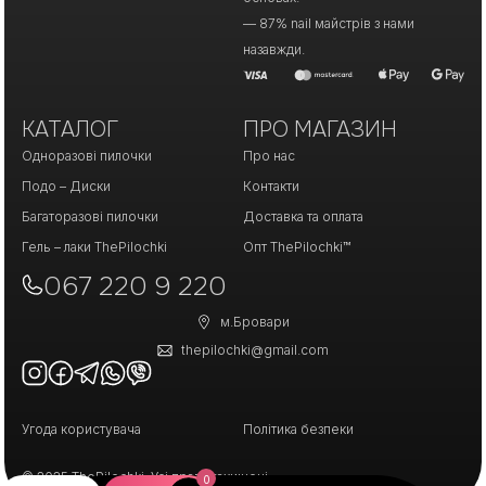
— 87% nail майстрів з нами
назавжди.
КАТАЛОГ
ПРО МАГАЗИН
Одноразові пилочки
Про нас
Подо – Диски
Контакти
Багаторазові пилочки
Доставка та оплата
Гель – лаки ThePilochki
Опт ThePilochki™
067 220 9 220
м.Бровари
thepilochki@gmail.com
Угода користувача
Політика безпеки
© 2025 ThePilochki. Усі права захищені.
0