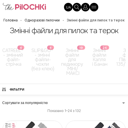
UA
Головна
Одноразові пилочки
Змінні файли для пилок та терок
•
•
Змінні файли для пилок та терок
4
4
19
24
CATREEL® 
SLIP&GO® 
Змінні 
Змінні 
Зм
- змінний 
- змінні 
файли 
файли 
фа
файл-
файли-
для 
Капля 
Півм
стрічка
чохли 
педикюру 
і Банан
135/1
(без клею)
МІНІ/
МАКСІ
ФІЛЬТРИ
Показано 1–24 з 132