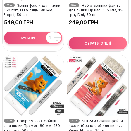
Змінні файли для пилки,
Набір змінних файлів
50 шт
50 шт
150 гріт, Півмісяць 180 мм,
для пилки Прямої 135 мм, 150
Чорні, 50 шт
гріт, Білі, 50 шт
ГРН
ГРН
+
КУПИТИ
−
ОБРАТИ ОПЦІЇ
Набір змінних файлів
SLIP&GO Змінні файли-
50 шт
30 шт
для пилки Прямої 180 мм, 180
чохли (без клею) для пилки,
гріт, Білі, 50 шт
Рівна 145 мм, 30 шт