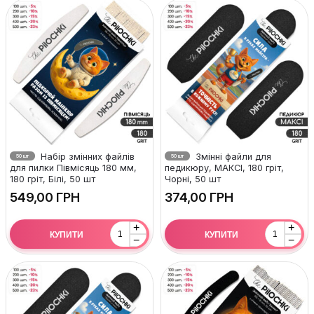
Набір змінних файлів
Змінні файли для
50 шт
50 шт
для пилки Півмісяць 180 мм,
педикюру, МАКСІ, 180 гріт,
180 гріт, Білі, 50 шт
Чорні, 50 шт
ГРН
ГРН
+
+
КУПИТИ
КУПИТИ
−
−