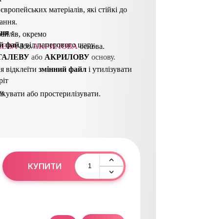
 європейських матеріалів, які стійкі до
ання.
ння
 : 
айлів, окремо
й файл
від паперового шару.
ЛЕВА
або
АКРИЛОВА
основа.
ТАЛЕВУ
 або 
АКРИЛОВУ
 основу. 
я відклеїти
з
мінний файл
і утилізувати
ріт
мм
кувати або простерилізувати.
КУПИТИ