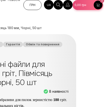
0
UA
ГРН
0,00
грн
сяць 180 мм, Чорні, 50 шт
а
Гарантія
Обмін та повернення
ні файли для
 гріт, Півмісяць
орні, 50 шт
В наявності
 абразиви для пилок зернистістю
180
гріт.
ральних нігтів.