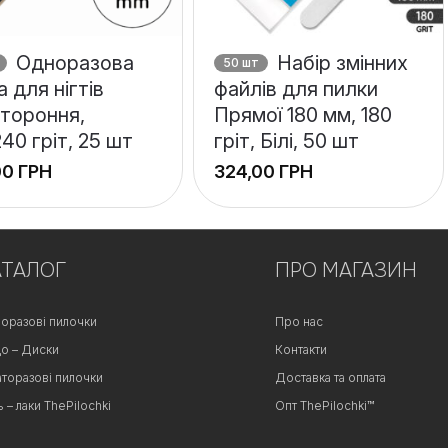
Одноразова
Набір змінних
50 шт
а для нігтів
файлів для пилки
тороння,
Прямої 180 мм, 180
240 гріт, 25 шт
гріт, Білі, 50 шт
ГРН
ГРН
АТАЛОГ
ПРО МАГАЗИН
оразові пилочки
Про нас
о – Диски
Контакти
аторазові пилочки
Доставка та оплата
ь – лаки ThePilochki
Опт ThePilochki™