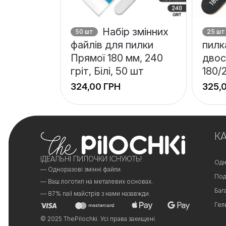
Набір змінних
50 шт
25 шт
файлів для пилки
пилк
Прямої 180 мм, 240
двос
гріт, Білі, 50 шт
180/
ГРН
+
−
К
ІДЕАЛЬНІ ПИЛОЧКИ ІСНУЮТЬ!
Одн
— Одноразові змінні файли.
Под
— Ваш логотип на металевих основах.
Баг
— 87% nail майстрів з нами назавжди.
Гел
© 2025 ThePilochki. Усі права захищені.