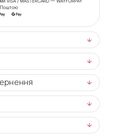
ами VISA / MASTERCARD — WAYFORPAY
ю Поштою
вернення