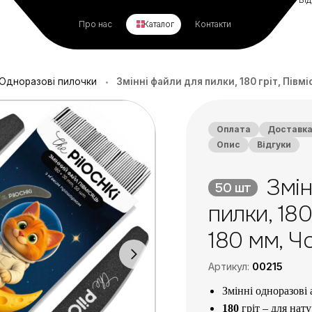
Про нас
Каталог
Контакти
Одноразові пилочки
Змінні файли для пилки, 180 гріт, Півмі
•
Оплата
Доставк
Опис
Відгуки
Змін
50 шт
пилки, 180
180 мм, Ч
Артикул:
00215
Змінні одноразові
180
гріт – для нату