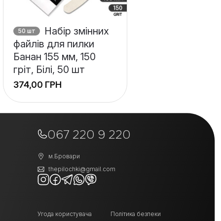
Набір змінних
50 шт
файлів для пилки
Банан 155 мм, 150
гріт, Білі, 50 шт
ГРН
+
−
067 220 9 220
м.Бровари
thepilochki@gmail.com
Угода користувача
Політика безпеки