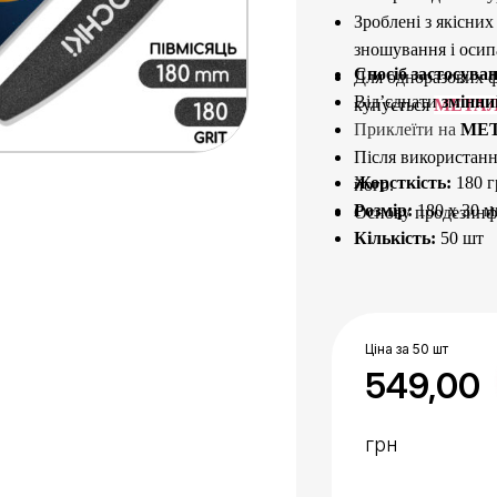
Зроблені з якісних
зношування і осип
Спосіб застосува
Для одноразових ф
Від’єднати
змінни
купується
МЕТА
Приклеїти на 
МЕ
Після використанн
Жорсткість:
180 г
його.
Розмір:
180 х 30 
Основу продезинфі
Кількість:
50 шт
Ціна за 50 шт
549,00
грн