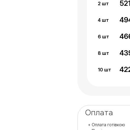
52
2
шт
49
4
шт
46
6
шт
43
8
шт
42
10
шт
Оплата
+ Оплата готівкою