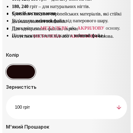
180, 240
гріт – для натуральних нігтів.
Спосіб застосування
 : 
Зроблені з якісних європейських матеріалів, які стійкі
Від’єднати
змінний файл
від паперового шару.
до зношування і осипання.
Приклеїти на 
МЕТАЛЕВУ
 або 
АКРИЛОВУ
 основу. 
Для одноразових файлів, окремо
Після використання відклеїти
з
мінний файл
і
купується
МЕТАЛЕВА
або
АКРИЛОВА
основа.
утилізувати його.
Основу продезинфікувати або простерилізувати.
Колір
Зернистість
М'який Прошарок