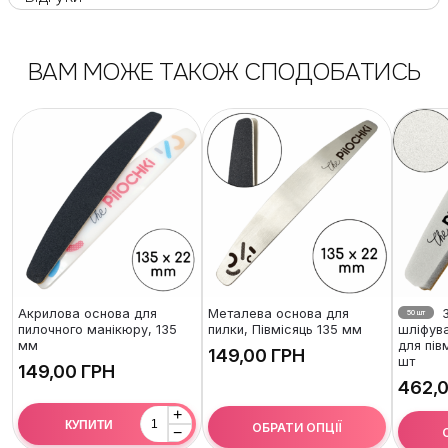
ВАМ МОЖЕ ТАКОЖ СПОДОБАТИСЬ
Акрилова основа для
Металева основа для
З
50 шт
пилочного манікюру, 135
пилки, Півмісяць 135 мм
шліфува
мм
для пів
ГРН
шт
ГРН
+
КУПИТИ
ОБРАТИ ОПЦІЇ
−