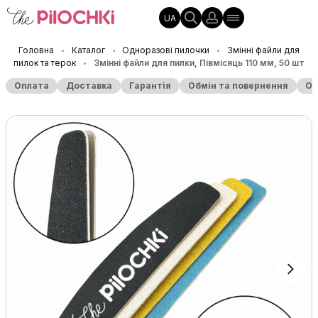
UA
Головна
Каталог
Одноразові пилочки
Змінні файли для
•
•
•
пилок та терок
Змінні файли для пилки, Півмісяць 110 мм, 50 шт
•
Оплата
Доставка
Гарантія
Обмін та повернення
Оп