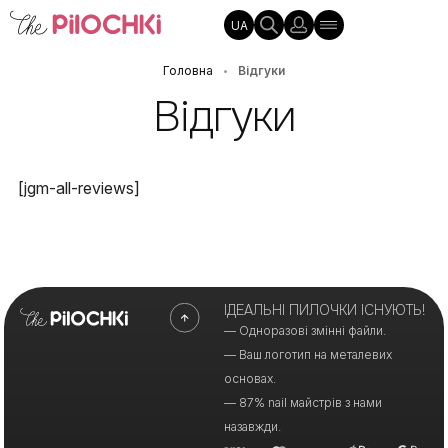
UA
Головна
Відгуки
•
Відгуки
[jgm-all-reviews]
ІДЕАЛЬНІ ПИЛОЧКИ ІСНУЮТЬ!
— Одноразові змінні файли.
— Ваш логотип на металевих
основах.
— 87% nail майстрів з нами
назавжди.