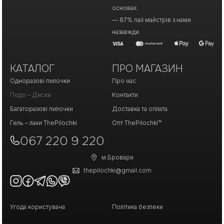
основах.
— 87% nail майстрів з нами
назавжди.
КАТАЛОГ
ПРО МАГАЗИН
Одноразові пилочки
Про нас
Подо – Диски
Контакти
Багаторазові пилочки
Доставка та оплата
Гель – лаки ThePilochki
Опт ThePilochki™
067 220 9 220
м.Бровари
thepilochki@gmail.com
Угода користувача
Політика безпеки