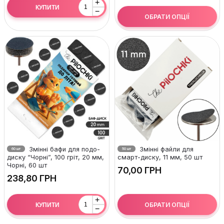
+
КУПИТИ
−
ОБРАТИ ОПЦІЇ
Змінні бафи для подо-
Змінні файли для
60 шт
50 шт
диску “Чорні”, 100 гріт, 20 мм,
смарт-диску, 11 мм, 50 шт
Чорні, 60 шт
ГРН
ГРН
+
ОБРАТИ ОПЦІЇ
КУПИТИ
−