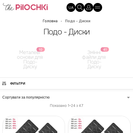
UA
Головна
Подо - Диски
•
Подо - Диски
10
41
Металеві 
Змінні 
основи для 
файли для 
Подо-
Подо-
Диску
Диску
ФІЛЬТРИ
Показано 1–24 з 47