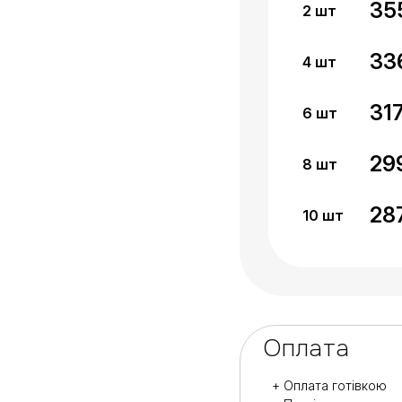
35
2
шт
33
4
шт
31
6
шт
29
8
шт
28
10
шт
Оплата
+ Оплата готівкою