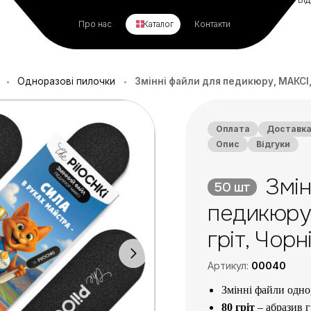
Про нас
Каталог
Контакти
Одноразові пилочки
Змінні файли для педикюру, МАКСІ, 
•
•
Оплата
Доставк
Опис
Відгуки
Змін
50 шт
педикюру,
гріт, Чорн
Артикул:
00040
Змінні файли одно
80 гріт
– абразив г