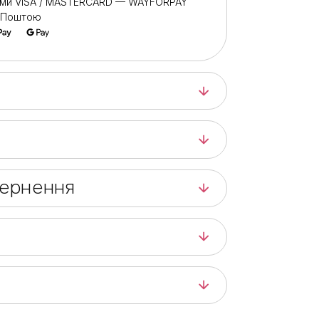
ами VISA / MASTERCARD — WAYFORPAY
ю Поштою
вернення