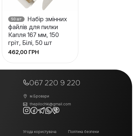
Набір змінних
50 шт
файлів для пилки
Капля 167 мм, 150
гріт, Білі, 50 шт
ГРН
+
−
067 220 9 220
м.Бровари
thepilochki@gmail.com
Угода користувача
Політика безпеки