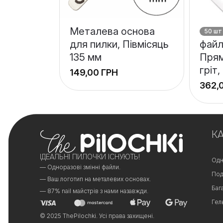
Металева основа
50 шт
для пилки, Півмісяць
файл
135 мм
Прям
гріт,
ГРН
+
−
К
ІДЕАЛЬНІ ПИЛОЧКИ ІСНУЮТЬ!
Одн
— Одноразові змінні файли.
Под
— Ваш логотип на металевих основах.
Баг
— 87% nail майстрів з нами назавжди.
Гел
© 2025 ThePilochki. Усі права захищені.