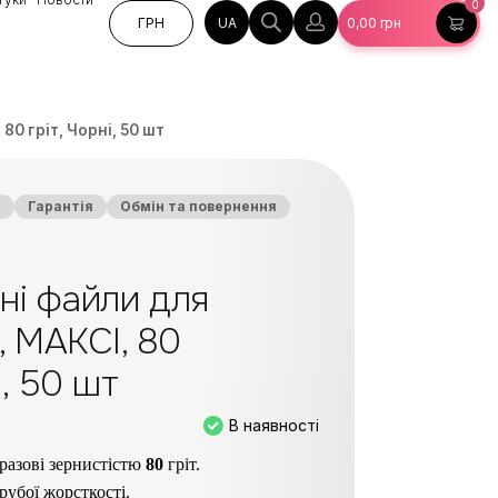
0
UA
ГРН
0,00
грн
80 гріт, Чорні, 50 шт
а
Гарантія
Обмін та повернення
ні файли для
 МАКСІ, 80
і, 50 шт
В наявності
разові зернистістю
8
0
гріт.
рубої жорсткості.