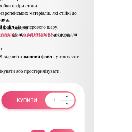
робки шкіри стопи.
 європейських матеріалів, які стійкі до
ння
 : 
ання.
й файл
від паперового шару.
айлів, окремо
ТАЛЕВУ
або
АКРИЛОВУ
основу для
ЛЕВА
або
АКРИЛОВА
основа для
іт
мм
я відклеїти
з
мінний файл
і утилізувати
кувати або простерилізувати.
КУПИТИ