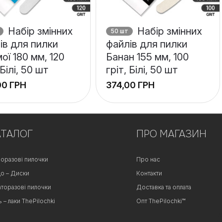
Набір змінних
Набір змінних
50 шт
ів для пилки
файлів для пилки
ої 180 мм, 120
Банан 155 мм, 100
 Білі, 50 шт
гріт, Білі, 50 шт
ГРН
ГРН
+
АТАЛОГ
−
ПРО МАГАЗИН
оразові пилочки
Про нас
о – Диски
Контакти
аторазові пилочки
Доставка та оплата
ь – лаки ThePilochki
Опт ThePilochki™