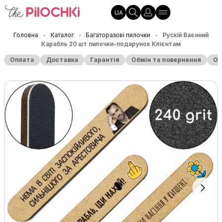
UA
Головна
Каталог
Багаторазові пилочки
Рускій Ваєнний
•
•
•
Карабль 20 шт пилочки-подарунок Клієнтам
Оплата
Доставка
Гарантія
Обмін та повернення
Оп