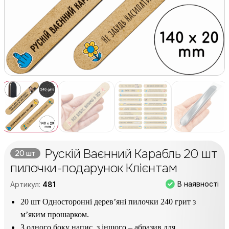
Рускій Ваєнний Карабль 20 шт
20 шт
пилочки-подарунок Клієнтам
В наявності
Артикул:
481
20 шт Односторонні дерев’яні пилочки 240 грит з
м’яким прошарком.
З одного боку напис, з іншого – абразив для