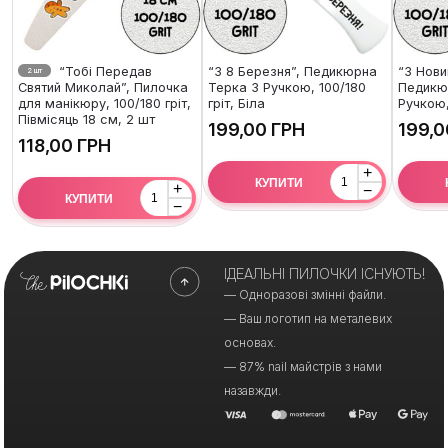
“Тобі Передав
“З 8 Березня”, Педикюрна
“З Нови
2 шт
Святий Миколай”, Пилочка
Терка З Ручкою, 100/180
Педикю
для манікюру, 100/180 гріт,
гріт, Біла
Ручкою,
Півмісяць 18 см, 2 шт
ГРН
ГРН
+
КУПИТИ
+
−
КУПИТИ
−
ІДЕАЛЬНІ ПИЛОЧКИ ІСНУЮТЬ!
— Одноразові змінні файли.
— Ваш логотип на металевих
основах.
— 87% nail майстрів з нами
назавжди.