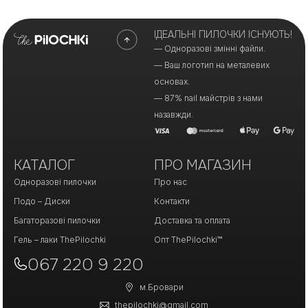
ІДЕАЛЬНІ ПИЛОЧКИ ІСНУЮТЬ!
— Одноразові змінні файли.
— Ваш логотип на металевих
основах.
— 87% nail майстрів з нами
назавжди.
КАТАЛОГ
ПРО МАГАЗИН
Одноразові пилочки
Про нас
Подо – Диски
Контакти
Багаторазові пилочки
Доставка та оплата
Гель – лаки ThePilochki
Опт ThePilochki™
067 220 9 220
м.Бровари
thepilochki@gmail.com