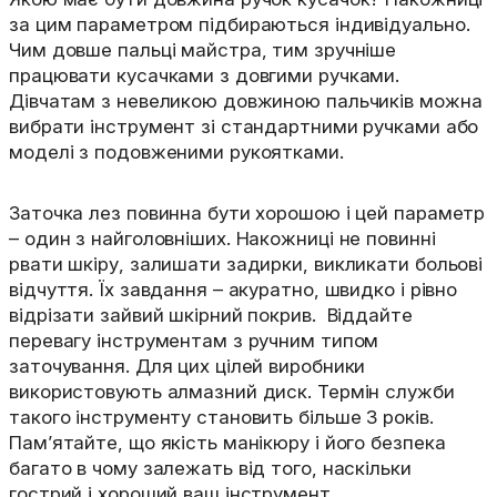
за цим параметром підбираються індивідуально.
Чим довше пальці майстра, тим зручніше
працювати кусачками з довгими ручками.
Дівчатам з невеликою довжиною пальчиків можна
вибрати інструмент зі стандартними ручками або
моделі з подовженими рукоятками.
Заточка лез повинна бути хорошою і цей параметр
– один з найголовніших. Накожниці не повинні
рвати шкіру, залишати задирки, викликати больові
відчуття. Їх завдання – акуратно, швидко і рівно
відрізати зайвий шкірний покрив. Віддайте
перевагу інструментам з ручним типом
заточування. Для цих цілей виробники
використовують алмазний диск. Термін служби
такого інструменту становить більше 3 років.
Пам’ятайте, що якість манікюру і його безпека
багато в чому залежать від того, наскільки
гострий і хороший ваш інструмент.