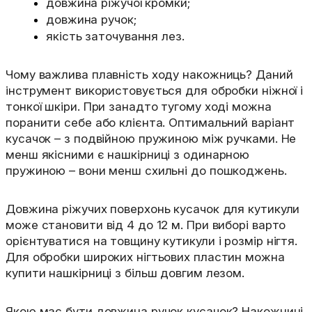
довжина ріжучої кромки;
довжина ручок;
якість заточування лез.
Чому важлива плавність ходу накожниць? Даний
інструмент використовується для обробки ніжної і
тонкої шкіри. При занадто тугому ході можна
поранити себе або клієнта. Оптимальний варіант
кусачок – з подвійною пружиною між ручками. Не
менш якісними є нашкірниці з одинарною
пружиною – вони менш схильні до пошкоджень.
Довжина ріжучих поверхонь кусачок для кутикули
може становити від 4 до 12 м. При виборі варто
орієнтуватися на товщину кутикули і розмір нігтя.
Для обробки широких нігтьових пластин можна
купити нашкірниці з більш довгим лезом.
Якою має бути довжина ручок кусачок? Накожниці