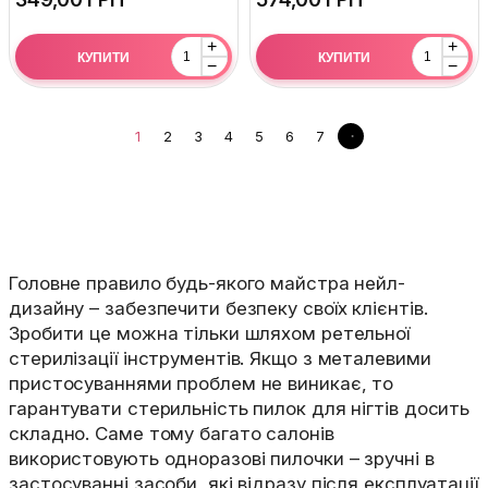
+
+
КУПИТИ
КУПИТИ
−
−
1
2
3
4
5
6
7
Головне правило будь-якого майстра нейл-
дизайну – забезпечити безпеку своїх клієнтів.
Зробити це можна тільки шляхом ретельної
стерилізації інструментів. Якщо з металевими
пристосуваннями проблем не виникає, то
гарантувати стерильність пилок для нігтів досить
складно. Саме тому багато салонів
використовують одноразові пилочки – зручні в
застосуванні засоби, які відразу після експлуатації