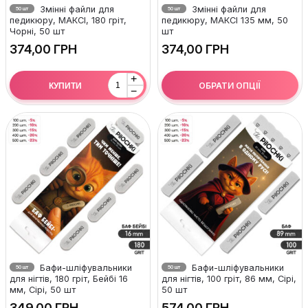
Змінні файли для
Змінні файли для
50 шт
50 шт
педикюру, МАКСІ, 180 гріт,
педикюру, МАКСІ 135 мм, 50
Чорні, 50 шт
шт
ГРН
ГРН
+
ОБРАТИ ОПЦІЇ
КУПИТИ
−
Бафи-шліфувальники
Бафи-шліфувальники
50 шт
50 шт
для нігтів, 180 гріт, Бейбі 16
для нігтів, 100 гріт, 86 мм, Сірі,
мм, Сірі, 50 шт
50 шт
ГРН
ГРН