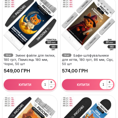
Змінні файли для пилки,
Бафи-шліфувальники
50 шт
50 шт
180 гріт, Півмісяць 180 мм,
для нігтів, 180 гріт, 86 мм, Сірі,
Чорні, 50 шт
50 шт
ГРН
ГРН
+
+
КУПИТИ
КУПИТИ
−
−