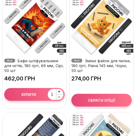
Бафи-шліфувальники
Змінні файли для пилки,
50 шт
50 шт
для нігтів, 180 гріт, 66 мм, Сірі,
180 гріт, Рівна 145 мм, Чорні,
50 шт
50 шт
ГРН
ГРН
+
КУПИТИ
−
ОБРАТИ ОПЦІЇ