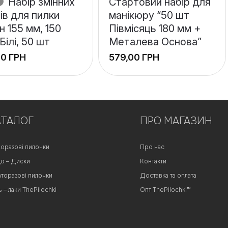
Набір змінних
Стартовий набір для
ів для пилки
манікюру “50 шт
н 155 мм, 150
Півмісяць 180 мм +
 Білі, 50 шт
Металева Основа”
ГРН
ГРН
АТАЛОГ
ПРО МАГАЗИН
оразові пилочки
Про нас
о – Диски
Контакти
аторазові пилочки
Доставка та оплата
ь – лаки ThePilochki
Опт ThePilochki™