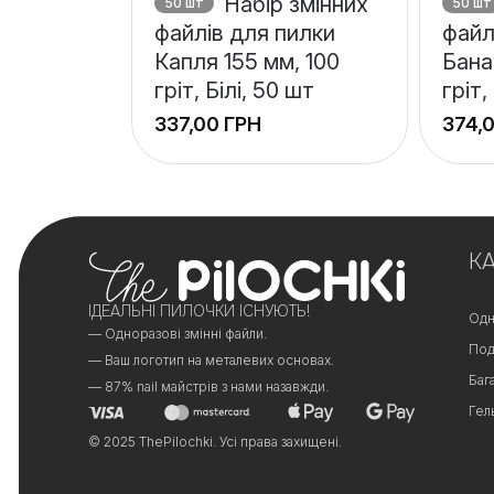
Набір змінних
50 шт
50 шт
файлів для пилки
файл
Капля 155 мм, 100
Бана
гріт, Білі, 50 шт
гріт,
ГРН
+
+
−
−
К
ІДЕАЛЬНІ ПИЛОЧКИ ІСНУЮТЬ!
Одн
— Одноразові змінні файли.
Под
— Ваш логотип на металевих основах.
Баг
— 87% nail майстрів з нами назавжди.
Гел
© 2025 ThePilochki. Усі права захищені.