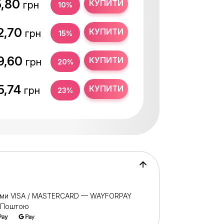
5,80
КУПИТИ
грн
10%
2,70
КУПИТИ
грн
15%
9,60
КУПИТИ
грн
20%
5,74
КУПИТИ
грн
23%
ами VISA / MASTERCARD — WAYFORPAY
ю Поштою