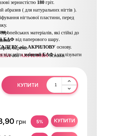
азові зернистістю
180
гріт.
й абразив ( для натуральних нігтів ).
іфування нігтьової пластини, перед
аку.
ння
:
 європейських матеріалів, які стійкі до
ий БАФ
від паперового шару
.
ання.
ТАЛЕВУ
або
АКРИЛОВУ
основу.
афов, окремо
я відклеїти
з
мінний БАФ
і утилізувати
ЛЕВА
або
АКРИЛОВА
основа.
кувати або простерилізувати.
КУПИТИ
8,90
КУПИТИ
грн
5%