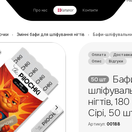
Про нас
Каталог
Контакти
очки
Змінні бафи для шліфування нігтів
Бафи-шліфувальники
•
•
Оплата
Доставк
Опис
Відгуки
Баф
50 шт
шліфувал
нігтів, 180
Сірі, 50 ш
Артикул:
00188