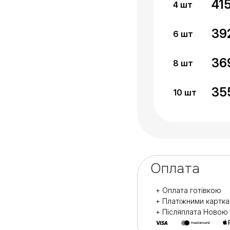
41
4
шт
39
6
шт
36
8
шт
35
10
шт
Оплата
+ Оплата готівкою
+ Платіжними картк
+ Післяплата Ново