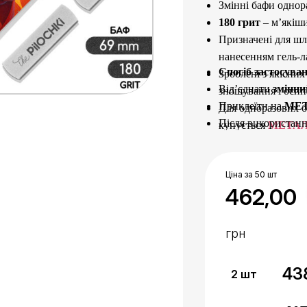
Змінні бафи однор
180 грит
– м’якіши
Призначені для шл
нанесенням гель-л
Спосіб застосува
Зроблені з якісних
Від’єднати
змінн
зношування і осип
Приклеїти на
МЕ
Для одноразових б
Після використанн
купується
МЕТА
його
.
Основу продезинфі
Ціна за 50 шт
462,00
грн
43
2
шт