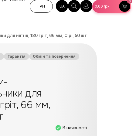
0
UA
ГРН
0,00
грн
 для нігтів, 180 гріт, 66 мм, Сірі, 50 шт
а
Гарантія
Обмін та повернення
и-
ьники для
 гріт, 66 мм,
т
В наявності