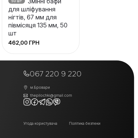
Змінні бафи
50 шт
для шліфування
нігтів, 67 мм для
півмісяця 135 мм, 50
шт
ГРН
067 220 9 220
м.Бровари
thepilochki@gmail.com
Угода користувача
Політика безпеки