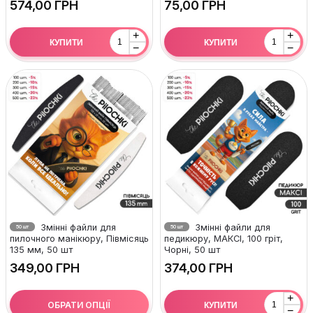
ГРН
ГРН
+
+
КУПИТИ
КУПИТИ
−
−
Змінні файли для
Змінні файли для
50 шт
50 шт
пилочного манікюру, Півмісяць
педикюру, МАКСІ, 100 гріт,
135 мм, 50 шт
Чорні, 50 шт
ГРН
ГРН
+
ОБРАТИ ОПЦІЇ
КУПИТИ
−