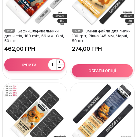
Бафи-шліфувальники
Змінні файли для пилки,
50 шт
50 шт
для нігтів, 180 гріт, 66 мм, Сірі,
180 гріт, Рівна 145 мм, Чорні,
50 шт
50 шт
ГРН
ГРН
+
КУПИТИ
−
ОБРАТИ ОПЦІЇ