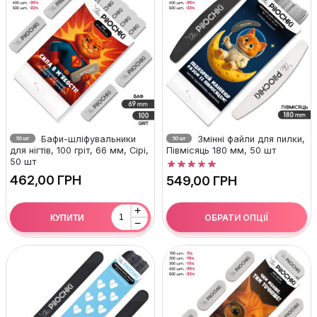
Бафи-шліфувальники
Змінні файли для пилки,
50 шт
50 шт
для нігтів, 100 гріт, 66 мм, Сірі,
Півмісяць 180 мм, 50 шт
50 шт
ГРН
ГРН
+
ОБРАТИ ОПЦІЇ
КУПИТИ
−