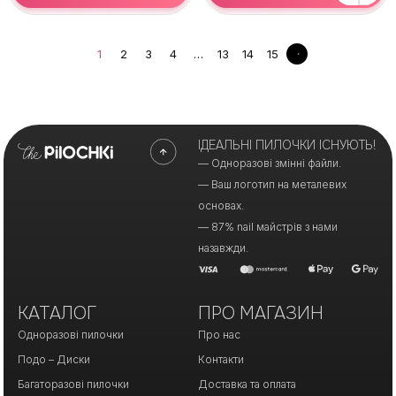
1
2
3
4
…
13
14
15
ІДЕАЛЬНІ ПИЛОЧКИ ІСНУЮТЬ!
— Одноразові змінні файли.
— Ваш логотип на металевих
основах.
— 87% nail майстрів з нами
назавжди.
КАТАЛОГ
ПРО МАГАЗИН
Одноразові пилочки
Про нас
Подо – Диски
Контакти
Багаторазові пилочки
Доставка та оплата