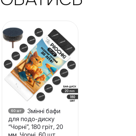
Змінні бафи
60 шт
для подо-диску
“Чорні”, 180 гріт, 20
мм, Чорні, 60 шт