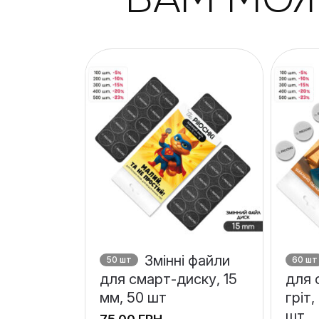
Змінні файли
50 шт
60 шт
для смарт-диску, 15
для 
мм, 50 шт
гріт,
шт