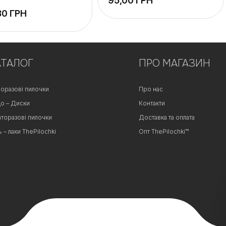
ГРН
ГРН
АТАЛОГ
ПРО МАГАЗИН
оразові пилочки
Про нас
о – Диски
Контакти
аторазові пилочки
Доставка та оплата
ь – лаки ThePilochki
Опт ThePilochki™