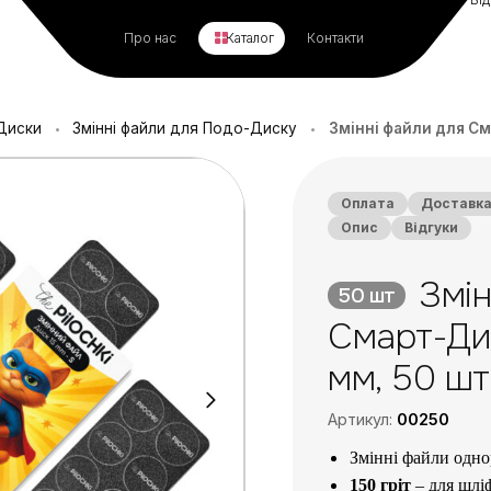
Про нас
Каталог
Контакти
Диски
Змінні файли для Подо-Диску
Змінні файли для Сма
•
•
Оплата
Доставк
Опис
Відгуки
Змін
50 шт
Смарт-Диск
мм, 50 шт
Артикул:
00250
Змінні файли одно
150 гріт
– для шлі