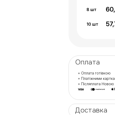
60
8
шт
57
10
шт
Оплата
+ Оплата готівкою
+ Платіжними картк
+ Післяплата Ново
Доставка