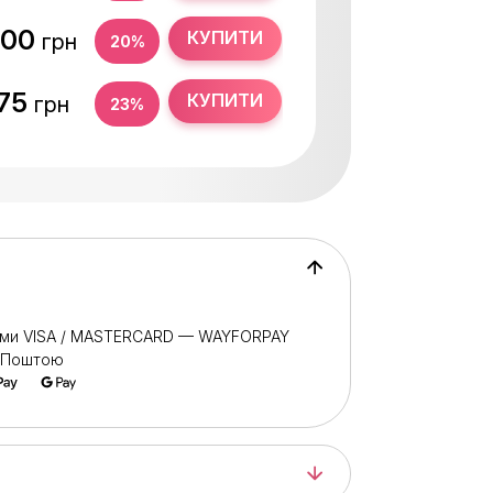
,00
КУПИТИ
грн
20%
,75
КУПИТИ
грн
23%
ами VISA / MASTERCARD — WAYFORPAY
ю Поштою