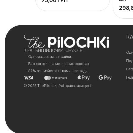
ГРН
+
−
К
ІДЕАЛЬНІ ПИЛОЧКИ ІСНУЮТЬ!
Одн
— Одноразові змінні файли.
Под
— Ваш логотип на металевих основах.
Баг
— 87% nail майстрів з нами назавжди.
Гел
© 2025 ThePilochki. Усі права захищені.