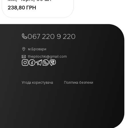
ГРН
+
−
067 220 9 220
м.Бровари
thepilochki@gmail.com
Угода користувача
Політика безпеки