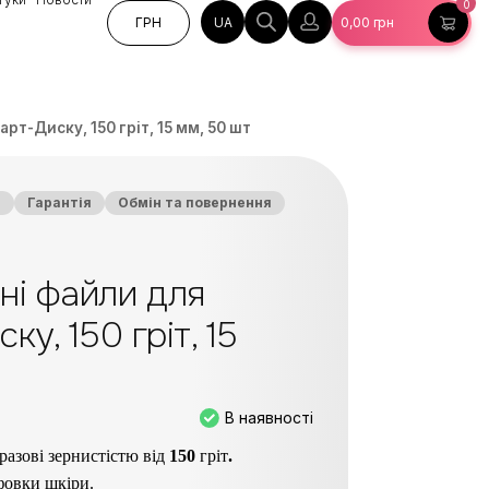
0
UA
ГРН
0,00
грн
рт-Диску, 150 гріт, 15 мм, 50 шт
а
Гарантія
Обмін та повернення
ні файли для
у, 150 гріт, 15
В наявності
разові зернистістю від
15
0
гріт
.
фовки шкіри.