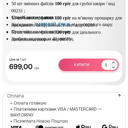
50 шт змінних файлів
100 гріт
для грубої шкіри / код
00231 ;
Спосіб застосування
:
50 шт змінних файлів
180 гріт
на м’якому прошарку для
Від’єднати
ЗМІННИЙ ДИСК
від паперового шару.
проміжного шліфування стопи / код 00086 ;
Приклеїти на металеву основу.
50 шт змінних файлів
320 гріт
для ідеального
Зробити педикюр за 40 хвилин.
полірування шкіри / код 00575 ;
Після використання відклеїти
ЗМІННИЙ ДИСК
і
50 шт змінних бафів
180 гріт
для фінішного шліфування
утилізувати його.
стопи / код 00021 ;
Основу продезинфікувати або простерилізувати.
Ціна за 1 шт
699,00
КУПИТИ
грн
Оплата
+ Оплата готівкою
+ Платіжними картками VISA / MASTERCARD —
WAYFORPAY
+ Післяплата Новою Поштою