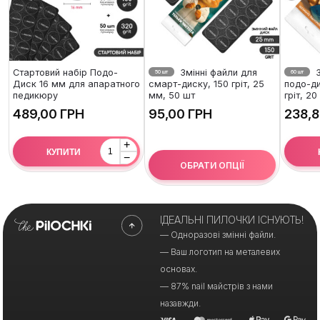
Стартовий набір Подо-
Змінні файли для
З
50 шт
60 шт
Диск 16 мм для апаратного
смарт-диску, 150 гріт, 25
подо-ди
педикюру
мм, 50 шт
гріт, 2
ГРН
ГРН
+
КУПИТИ
−
ОБРАТИ ОПЦІЇ
ІДЕАЛЬНІ ПИЛОЧКИ ІСНУЮТЬ!
— Одноразові змінні файли.
— Ваш логотип на металевих
основах.
— 87% nail майстрів з нами
назавжди.