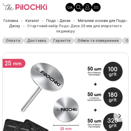
UA
Головна
Каталог
Подо - Диски
Металеві основи для Подо-
•
•
•
Диску
Стартовий набір Подо-Диск 26 мм для апаратного
•
педикюру
Оплата
Доставка
Гарантія
Обмін та повернення
Оп