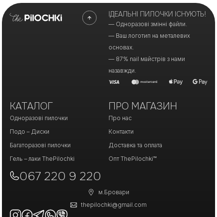
ІДЕАЛЬНІ ПИЛОЧКИ ІСНУЮТЬ!
— Одноразові змінні файли.
— Ваш логотип на металевих
основах.
— 87% nail майстрів з нами
назавжди.
КАТАЛОГ
ПРО МАГАЗИН
Одноразові пилочки
Про нас
Подо – Диски
Контакти
Багаторазові пилочки
Доставка та оплата
Гель – лаки ThePilochki
Опт ThePilochki™
067 220 9 220
м.Бровари
thepilochki@gmail.com