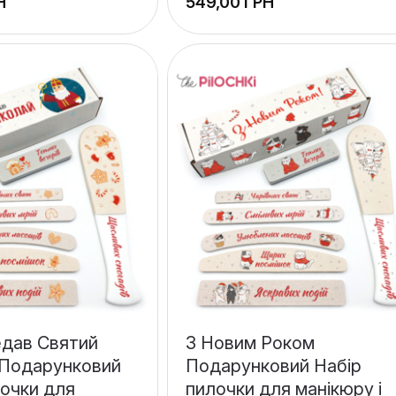
Н
ГРН
едав Святий
З Новим Роком
Подарунковий
Подарунковий Набір
лочки для
пилочки для манікюру і