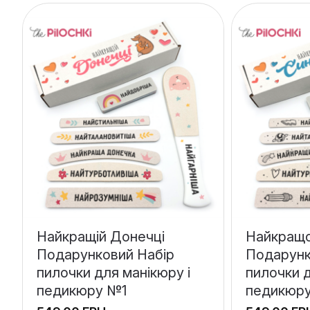
Найкращій Донечці
Найкращо
Подарунковий Набір
Подарунк
пилочки для манікюру і
пилочки д
педикюру №1
педикюр