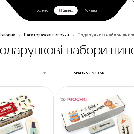
Про нас
Каталог
Контакти
Головна
Багаторазові пилочки
Подарункові набори пило
•
•
одарункові набори пил
Показано 1–24 з 58