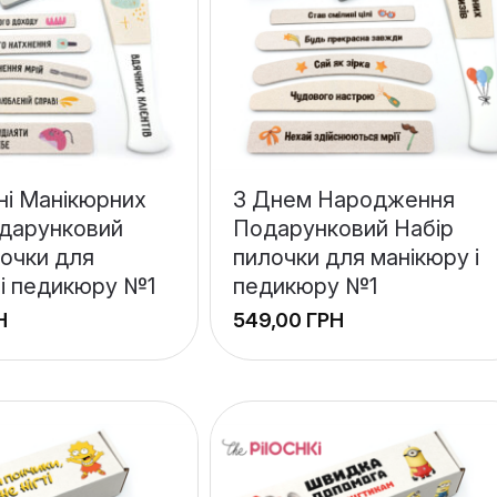
ні Манікюрних
З Днем Народження
дарунковий
Подарунковий Набір
лочки для
пилочки для манікюру і
 і педикюру №1
педикюру №1
Н
ГРН