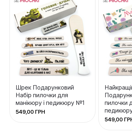
Шрек Подарунковий
Найкращі
Набір пилочки для
Подарунк
манікюру і педикюру №1
пилочки д
педикюр
ГРН
ГР