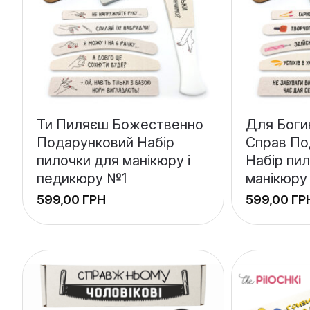
Ти Пиляєш Божественно
Для Боги
Подарунковий Набір
Справ По
пилочки для манікюру і
Набір пи
педикюру №1
манікюру
ГРН
ГР