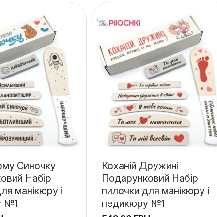
му Синочку
Коханій Дружині
овий Набір
Подарунковий Набір
ля манікюру і
пилочки для манікюру і
у №1
педикюру №1