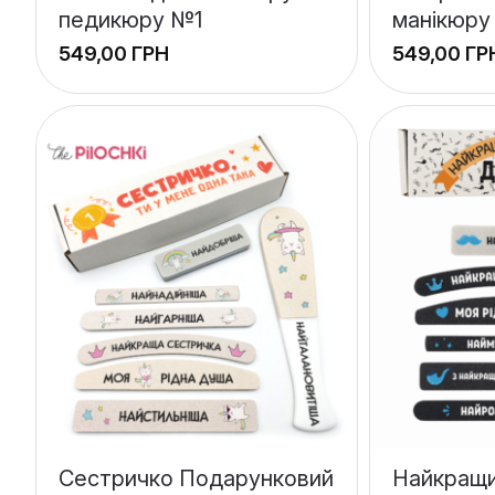
педикюру №1
манікюру
ГРН
ГР
Сестричко Подарунковий
Найкращи