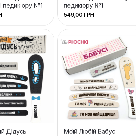
 і педикюру №1
педикюру №1
Н
ГРН
й Дідусь
Моїй Любій Бабусі