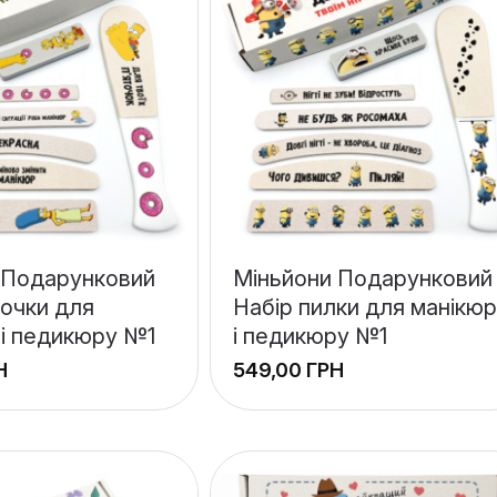
 Подарунковий
Міньйони Подарунковий
лочки для
Набір пилки для манікю
 і педикюру №1
і педикюру №1
Н
ГРН