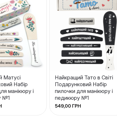
й Матусі
Найкращий Тато в Світі
овий Набір
Подарунковий Набір
ля манікюру і
пилочки для манікюру і
у №1
педикюру №1
Н
ГРН