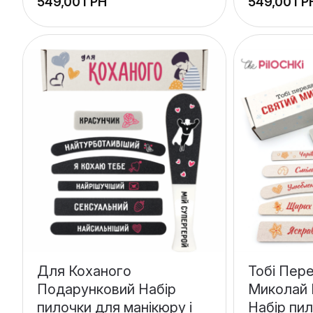
ГРН
ГР
Для Коханого
Тобі Пер
Подарунковий Набір
Миколай 
пилочки для манікюру і
Набір пи