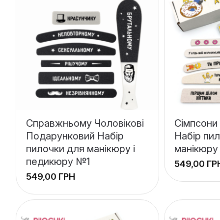
Справжньому Чоловікові
Сімпсони
Подарунковий Набір
Набір пи
пилочки для манікюру і
манікюру
педикюру №1
ГР
ГРН