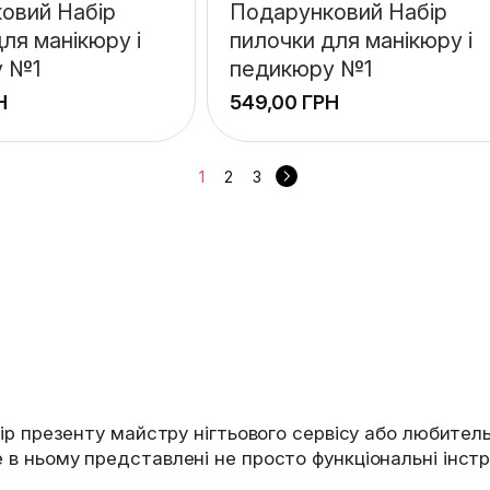
овий Набір
Подарунковий Набір
ля манікюру і
пилочки для манікюру і
у №1
педикюру №1
Н
ГРН
1
2
3
бір презенту майстру нігтьового сервісу або любитель
 в ньому представлені не просто функціональні інст