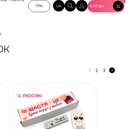
0
UA
ГРН
0,00
грн
к
ок
1
2
3
→