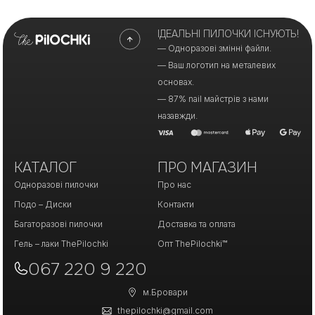
ІДЕАЛЬНІ ПИЛОЧКИ ІСНУЮТЬ!
— Одноразові змінні файли.
— Ваш логотип на металевих
основах.
— 87% nail майстрів з нами
назавжди.
КАТАЛОГ
ПРО МАГАЗИН
Одноразові пилочки
Про нас
Подо – Диски
Контакти
Багаторазові пилочки
Доставка та оплата
Гель – лаки ThePilochki
Опт ThePilochki™
067 220 9 220
м.Бровари
thepilochki@gmail.com