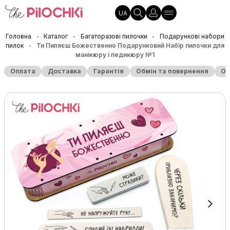
UA
Головна
Каталог
Багаторазові пилочки
Подарункові набори
•
•
•
пилок
Ти Пиляєш Божественно Подарунковий Набір пилочки для
•
манікюру і педикюру №1
Оплата
Доставка
Гарантія
Обмін та повернення
Оп