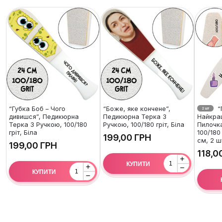
“Губка Боб – Чого
“Боже, яке кончене”,
“
2 шт
дивишся”, Педикюрна
Педикюрна Терка З
Найкра
Терка З Ручкою, 100/180
Ручкою, 100/180 гріт, Біла
Пилочка
гріт, Біла
100/180 
ГРН
см, 2 ш
ГРН
+
КУПИТИ
+
−
КУПИТИ
−