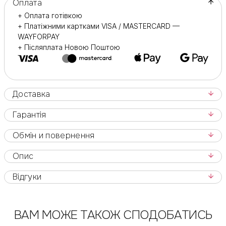
Оплата
+ Оплата готівкою
Галузь застосування :
+ Платіжними картками VISA / MASTERCARD —
Призначені для професійного використання.
WAYFORPAY
+ Післяплата Новою Поштою
Також для домашніх манікюрно-підкорених процедур.
Доставка
Гарантія
Обмін и повернення
Опис
Відгуки
ВАМ МОЖЕ ТАКОЖ СПОДОБАТИСЬ