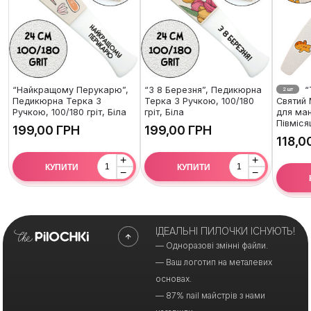
“Найкращому Перукарю”,
“З 8 Березня”, Педикюрна
“
2 шт
Педикюрна Терка З
Терка З Ручкою, 100/180
Святий 
Ручкою, 100/180 гріт, Біла
гріт, Біла
для ман
Півміся
ГРН
ГРН
+
+
КУПИТИ
КУПИТИ
−
−
ІДЕАЛЬНІ ПИЛОЧКИ ІСНУЮТЬ!
— Одноразові змінні файли.
— Ваш логотип на металевих
основах.
— 87% nail майстрів з нами