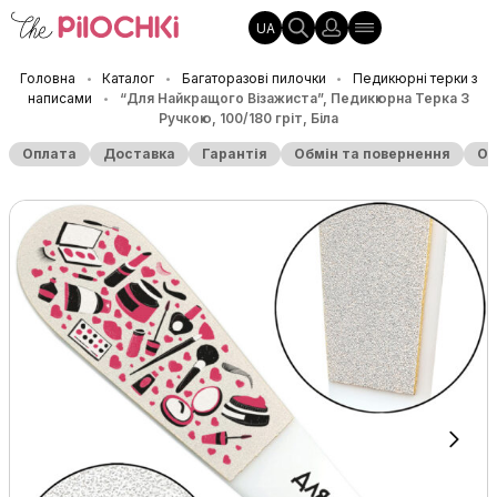
UA
Головна
Каталог
Багаторазові пилочки
Педикюрні терки з
•
•
•
написами
“Для Найкращого Візажиста”, Педикюрна Терка З
•
Ручкою, 100/180 гріт, Біла
Оплата
Доставка
Гарантія
Обмін та повернення
Оп