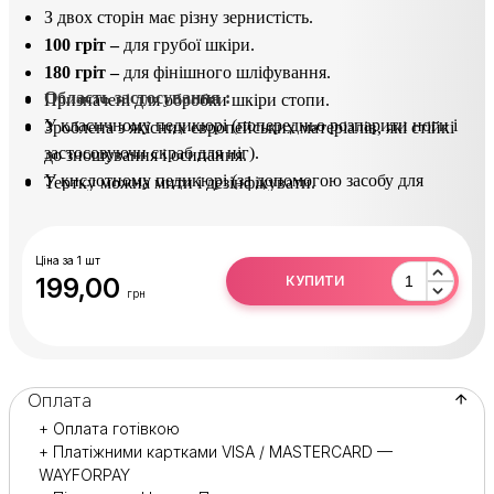
З двох сторін має різну зернистість.
100 гріт –
для грубої шкіри.
180 гріт –
для фінішного шліфування.
Область застосування :
Призначені для обробки шкіри стопи.
У класичному педикюрі (попередньо розпарити ноги і
Зроблена з якісних європейських матеріалів, які стійкі
застосовуючи скраб для ніг).
до зношування і осипання.
У кислотному педикюрі (за допомогою засобу для
Тертку можна мити і дезінфікувати.
видалення натоптишів).
Практична і довговічна в експлуатації.
Після використання продезінфікувати в розчині
(Сурфаніос).
Ціна за 1 шт
199,00
КУПИТИ
грн
Оплата
+ Оплата готівкою
+ Платіжними картками VISA / MASTERCARD —
WAYFORPAY