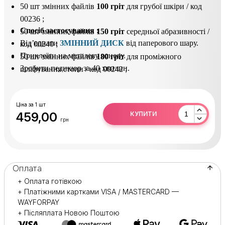
50 шт змінних файлів
100 гріт
для грубої шкіри / код
00236 ;
Спосіб застосування
:
50 шт змінних файлів
150 гріт
середньої абразивності /
Від’єднати
ЗМІННИЙ ДИСК
від паперового шару.
код 00240 ;
Приклеїти на металеву основу.
50 шт змінних файлів
180 гріт
для проміжного
Зробити педикюр за 40 хвилин.
шліфування стопи / код 00242 ;
Після використання відклеїти
ЗМІННИЙ ДИСК
і
50 шт змінних файлів
320 гріт
для ідеального
утилізувати його.
полірування шкіри / код 00581 ;
Основу продезинфікувати або простерилізувати.
Ціна за 1 шт
459,00
КУПИТИ
грн
Оплата
+ Оплата готівкою
+ Платіжними картками VISA / MASTERCARD —
WAYFORPAY
+ Післяплата Новою Поштою