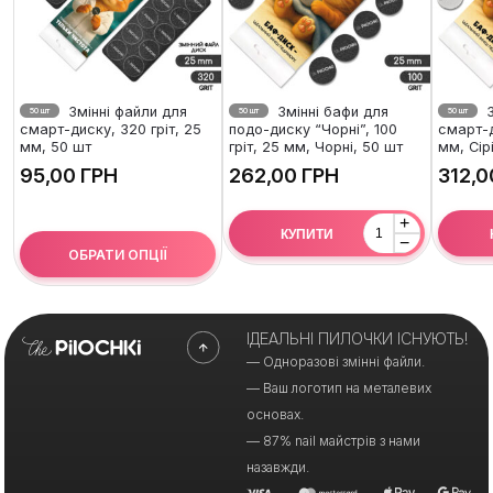
Змінні файли для
Змінні бафи для
З
50 шт
50 шт
50 шт
смарт-диску, 320 гріт, 25
подо-диску “Чорні”, 100
смарт-д
мм, 50 шт
гріт, 25 мм, Чорні, 50 шт
мм, Сір
ГРН
ГРН
+
КУПИТИ
−
ОБРАТИ ОПЦІЇ
ІДЕАЛЬНІ ПИЛОЧКИ ІСНУЮТЬ!
— Одноразові змінні файли.
— Ваш логотип на металевих
основах.
— 87% nail майстрів з нами
назавжди.