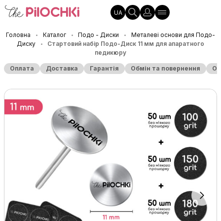
UA
Головна
Каталог
Подо - Диски
Металеві основи для Подо-
•
•
•
Диску
Стартовий набір Подо-Диск 11 мм для апаратного
•
педикюру
Оплата
Доставка
Гарантія
Обмін та повернення
Оп