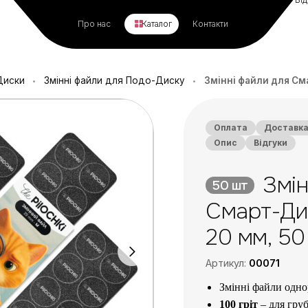
Про нас
Каталог
Контакти
Диски
Змінні файли для Подо-Диску
Змінні файли для Сма
•
•
Оплата
Доставк
Опис
Відгуки
Змін
50 шт
Смарт-Дис
20 мм, 50
Артикул:
00071
Змінні файли одно
100 гріт
– для груб