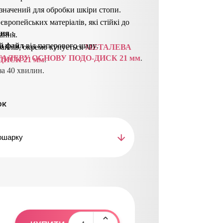
начений для обробки шкіри стопи.
 європейських матеріалів, які стійкі до
ння
 : 
ання.
й файл
від паперового шару
.
айлів, окремо купується
МЕТАЛЕВА
АЛЕВУ ОСНОВУ ПОДО-ДИСК 21 мм
.
ДИСК 21 мм
.
а 40 хвилин.
я відклеїти
з
мінний файл
і утилізувати
ок
кувати або простерилізувати.