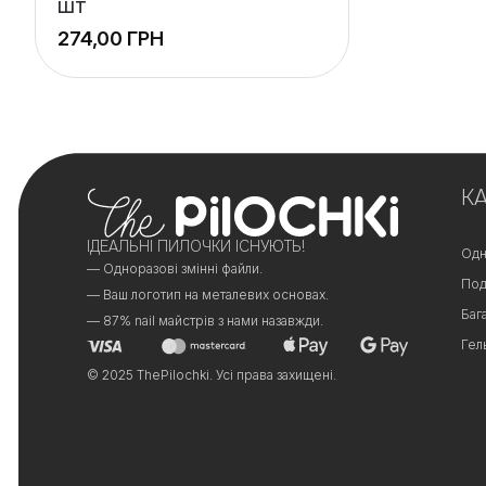
шт
ГРН
К
ІДЕАЛЬНІ ПИЛОЧКИ ІСНУЮТЬ!
Одн
— Одноразові змінні файли.
Под
— Ваш логотип на металевих основах.
Баг
— 87% nail майстрів з нами назавжди.
Гел
© 2025 ThePilochki. Усі права захищені.