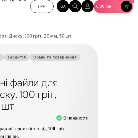
0
UA
ГРН
0,00
грн
рт-Диску, 100 гріт, 20 мм, 50 шт
а
Гарантія
Обмін та повернення
ні файли для
ку, 100 гріт,
 шт
В наявності
разові зернистістю від
100
гріт
.
ої шкіри.