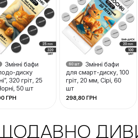
Змінні бафи
Змінні бафи
60 шт
подо-диску
для смарт-диску, 100
і”, 320 гріт, 25
гріт, 20 мм, Сірі, 60
Чорні, 50 шт
шт
ГРН
ГРН
+
ЕЩОДАВНО ДИВ
−