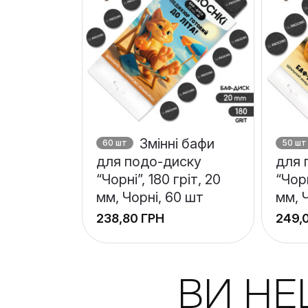
Змінні бафи
60 шт
50 шт
для подо-диску
для 
“Чорні”, 180 гріт, 20
“Чорн
мм, Чорні, 60 шт
мм, 
ГРН
+
+
ВИ Н
−
−