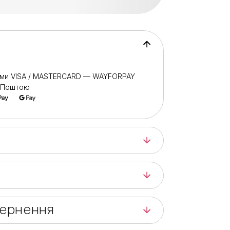
ами VISA / MASTERCARD — WAYFORPAY
ю Поштою
вернення