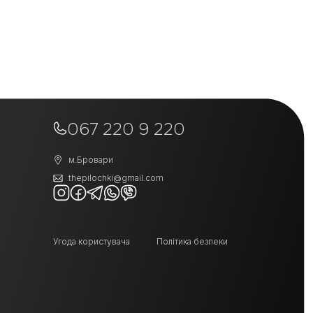
067 220 9 220
м.Бровари
thepilochki@gmail.com
Угода користувача
Політика безпеки