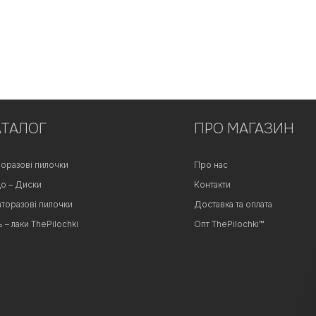
АТАЛОГ
ПРО МАГАЗИН
оразові пилочки
Про нас
о – Диски
Контакти
аторазові пилочки
Доставка та оплата
ь – лаки ThePilochki
Опт ThePilochki™