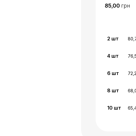
грн
2
шт
80,
4
шт
76,
6
шт
72,
8
шт
68,
10
шт
65,