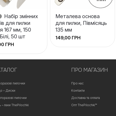
Набір змінних
Металева основа
ів для пилки
для пилки, Півмісяць
я 167 мм, 150
135 мм
 Білі, 50 шт
ГРН
ГРН
АТАЛОГ
ПРО МАГАЗИН
оразові пилочки
Про нас
о – Диски
Контакти
аторазові пилочки
Доставка та оплата
ь – лаки ThePilochki
Опт ThePilochki™