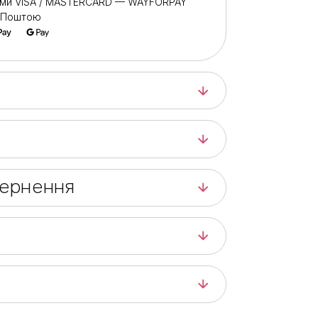
ами VISA / MASTERCARD — WAYFORPAY
ю Поштою
вернення