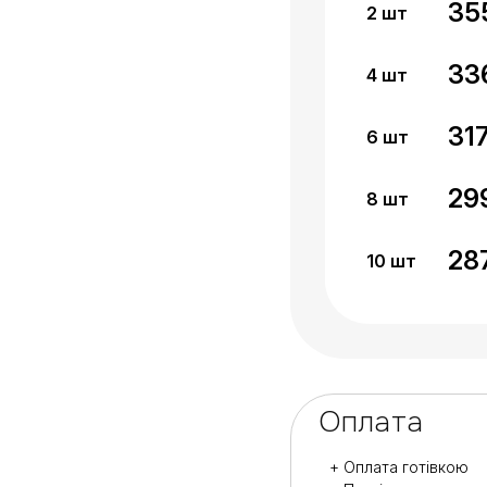
35
2
шт
33
4
шт
31
6
шт
29
8
шт
28
10
шт
Оплата
+ Оплата готівкою