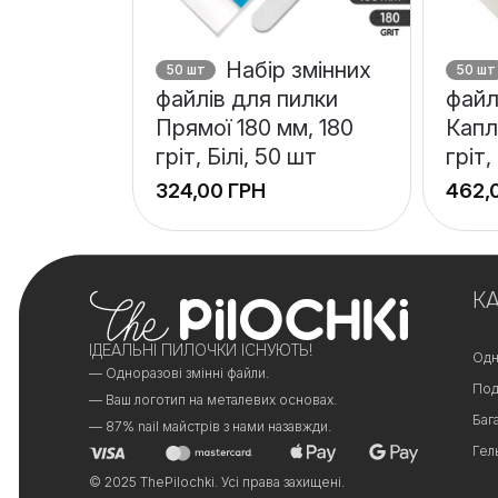
Набір змінних
50 шт
50 шт
файлів для пилки
файл
Прямої 180 мм, 180
Капл
гріт, Білі, 50 шт
гріт,
ГРН
+
−
К
ІДЕАЛЬНІ ПИЛОЧКИ ІСНУЮТЬ!
Одн
— Одноразові змінні файли.
Под
— Ваш логотип на металевих основах.
Баг
— 87% nail майстрів з нами назавжди.
Гел
© 2025 ThePilochki. Усі права захищені.