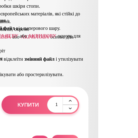
робки шкіри стопи.
 європейських матеріалів, які стійкі до
ння
 : 
ання.
й файл
від паперового шару.
айлів, окремо
ТАЛЕВУ
або
АКРИЛОВУ
основу для
ЛЕВА
або
АКРИЛОВА
основа для
ріт
мм
я відклеїти
з
мінний файл
і утилізувати
кувати або простерилізувати.
КУПИТИ