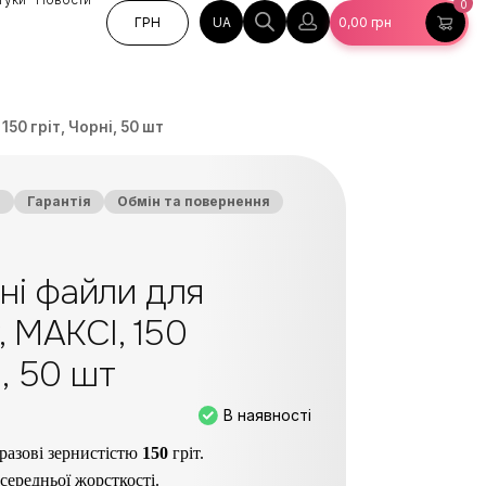
0
UA
ГРН
0,00
грн
50 гріт, Чорні, 50 шт
а
Гарантія
Обмін та повернення
ні файли для
 МАКСІ, 150
і, 50 шт
В наявності
разові зернистістю
15
0
гріт.
середньої жорсткості.