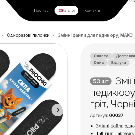
Про нас
Каталог
Контакти
Одноразові пилочки
Змінні файли для педикюру, МАКСІ, 1
•
•
Оплата
Доставк
Опис
Відгуки
Змін
50 шт
педикюру,
гріт, Чорн
Артикул:
00037
Змінні файли одно
150 гріт
– абразив 