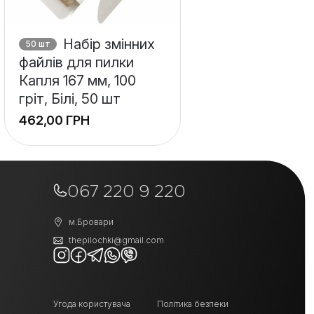
Набір змінних
50 шт
файлів для пилки
Капля 167 мм, 100
гріт, Білі, 50 шт
ГРН
+
−
067 220 9 220
м.Бровари
thepilochki@gmail.com
Угода користувача
Політика безпеки