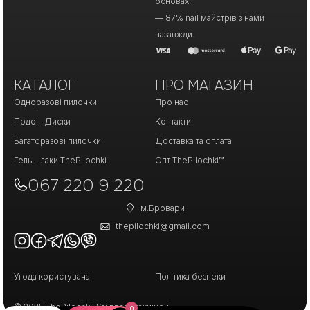
основах.
— 87% nail майстрів з нами
назавжди.
КАТАЛОГ
ПРО МАГАЗИН
Одноразові пилочки
Про нас
Подо – Диски
Контакти
Багаторазові пилочки
Доставка та оплата
Гель – лаки ThePilochki
Опт ThePilochki™
067 220 9 220
м.Бровари
thepilochki@gmail.com
Угода користувача
Політика безпеки
© 2025 ThePilochki. Усі права захищені.
0