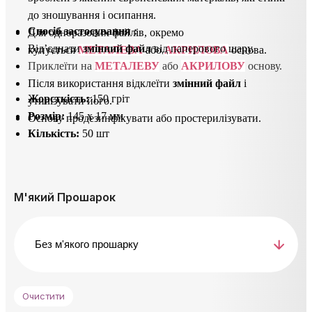
до зношування і осипання.
Спосіб застосування
 : 
Для одноразових файлів, окремо
Від’єднати
змінний файл
від паперового шару.
купується
МЕТАЛЕВА
або
АКРИЛОВА
основа.
Приклеїти на 
МЕТАЛЕВУ
 або 
АКРИЛОВУ
 основу.
Після використання відклеїти
з
мінний файл
і
Жорсткість:
150 гріт
утилізувати його.
Розмір:
145 х 17 мм
Основу продезинфікувати або простерилізувати.
Кількість:
50 шт
М'який Прошарок
Очистити