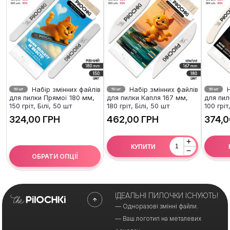
Набір змінних файлів
Набір змінних файлів
Н
50 шт
50 шт
50 шт
для пилки Прямої 180 мм,
для пилки Капля 167 мм,
для пил
150 гріт, Білі, 50 шт
180 гріт, Білі, 50 шт
100 гріт
ГРН
ГРН
+
КУПИТИ
−
ОБРАТИ ОПЦІЇ
ІДЕАЛЬНІ ПИЛОЧКИ ІСНУЮТЬ!
— Одноразові змінні файли.
— Ваш логотип на металевих