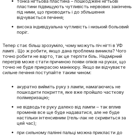
тонка нігтьова пластина – пошкоджені нігтьові
пластини підвищують чутливість нервових закінчень
під ними, що призводить і до збільшення
відчувається печіння;
висока індивідуальна чутливість і низький больовий
поріг.
Тепер стає більш зрозуміло,
чому
можуть
піч нігті в УФ
лампі
.
Що ж робити, якщо дана проблема виникла?
Чого
точно робити не варто, так це терпіти біль.
Надмірний
перегрів може стати причиною появи опіків на руках, що
точно не буде прикрасою манікюру.
Якщо ви відчуваєте
сильне печіння поступайте таким чином:
акуратно вийміть руку з лампи, намагаючись не
пошкодити покриття, яке вже пройшло часткову
полімеризацію;
не відводьте руку далеко від лампи – так вплив
променів все ще буде надаватися, але не буде
настільки інтенсивним (гель-лак не скривиться за
цей час);
при сильному палінні пальці можна прикласти до