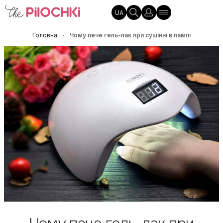
UA
Головна
Чому пече гель-лак при сушінні в лампі
•