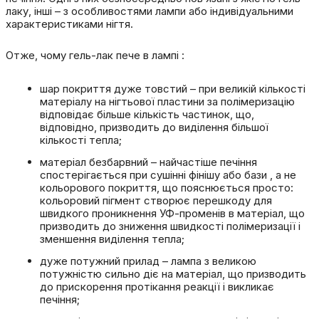
лаку, інші – з особливостями лампи або індивідуальними
характеристиками нігтя.
Отже,
чому гель-лак пече в лампі
:
шар покриття дуже товстий – при великій кількості
матеріалу на нігтьової пластини за полімеризацію
відповідає більше кількість частинок, що,
відповідно, призводить до виділення більшої
кількості тепла;
матеріал безбарвний – найчастіше печіння
спостерігається при сушінні фінішу або
бази
, а не
кольорового покриття, що пояснюється просто:
кольоровий пігмент створює перешкоду для
швидкого проникнення УФ-променів в матеріал, що
призводить до зниження швидкості полімеризації і
зменшення виділення тепла;
дуже потужний прилад – лампа з великою
потужністю сильно діє на матеріал, що призводить
до прискорення протікання реакції і викликає
печіння;