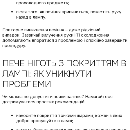
прохолодного предмету;
після того, як печіння припиниться, помістіть руку
назад в лампу.
Повторне виникнення печіння – дуже рідкісний
випадок.
Зазвичай вилучення руки і її охолодження
допомагають впоратися з проблемою і спокійно завершити
процедуру.
ПЕЧЕ НІГОТЬ З ПОКРИТТЯМ В
ЛАМПІ: ЯК УНИКНУТИ
ПРОБЛЕМИ
Чи можна не допустити появи паління?
Намагайтеся
дотримуватися простих рекомендацій:
наносите покриття тонкими шарами, кожен з яких
добре просушуйте в лампі;
замість бази на основі каучуку, яку складно нанести