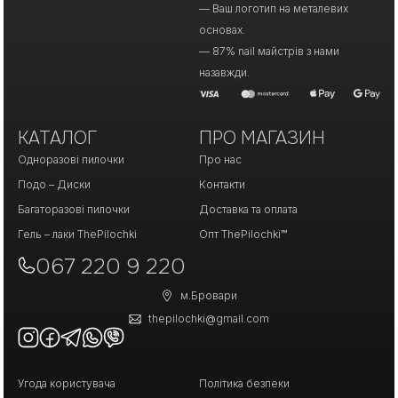
— Ваш логотип на металевих
основах.
— 87% nail майстрів з нами
назавжди.
КАТАЛОГ
ПРО МАГАЗИН
Одноразові пилочки
Про нас
Подо – Диски
Контакти
Багаторазові пилочки
Доставка та оплата
Гель – лаки ThePilochki
Опт ThePilochki™
067 220 9 220
м.Бровари
thepilochki@gmail.com
Угода користувача
Політика безпеки