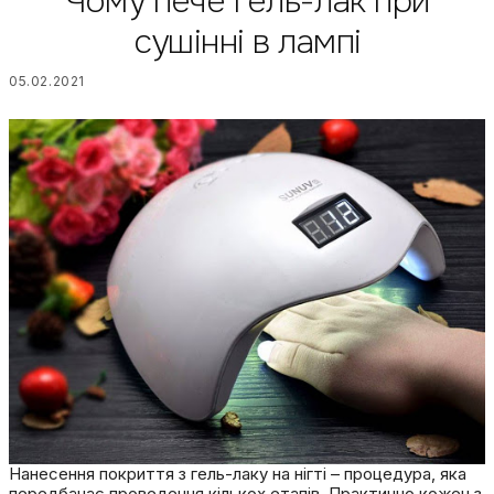
Чому пече гель-лак при
сушінні в лампі
05.02.2021
Нанесення покриття з
гель-лаку
на нігті – процедура, яка
передбачає проведення кількох етапів.
Практично кожен з