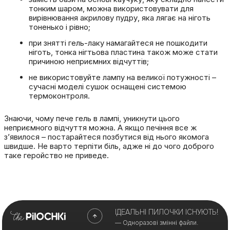
тонким шаром, можна використовувати для
вирівнювання акрилову пудру, яка лягає на ніготь
тоненько і рівно;
при знятті гель-лаку намагайтеся не пошкодити
ніготь, тонка нігтьова пластина також може стати
причиною неприємних відчуттів;
не використовуйте лампу на великої потужності –
сучасні моделі сушок оснащені системою
термоконтроля.
Знаючи,
чому пече гель в лампі,
уникнути цього
неприємного відчуття можна.
А якщо печіння все ж
з’явилося – постарайтеся позбутися від нього якомога
швидше.
Не варто терпіти біль, адже ні до чого доброго
таке геройство не приведе.
ІДЕАЛЬНІ ПИЛОЧКИ ІСНУЮТЬ!
— Одноразові змінні файли.