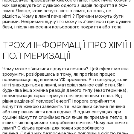
них завершується сушкою одного з шарів покриття в УФ-
лампі.
Явище, коли
печуть нігті в лампі,
на жаль, не
рідкість.
Чому в лампі пече нігті
?
Причини можуть бути
різними.
Неприємні відчуття можуть з’явитися і при сушінні
бази, і після нанесення кольорового покриття або топа.
ТРОХИ ІНФОРМАЦІЇ ПРО ХІМІЇ І
ПОЛІМЕРИЗАЦІЇ
Чому може з’явитися відчуття печіння?
Цей ефект можна
зрозуміти, розібравшись в тому, як протікає процес
полімеризації під впливом УФ променів.
У ті секунди, коли
нігті знаходяться в лампі, матеріал змінює свій стан.
Як і
будь-яка інша хімічна реакція даного типу (екзотермічна),
полімеризація характеризується виділенням тепла.
Від
рівня виділеної теплової енергії і порога сприйняття
відчуттів жінкою і залежить те, наскільки сильне печіння
або нагрівання нігтя вона відчує.
В одних ситуаціях при
сушінні відчуття сприймаються лише як приємне тепло, в
інших – як неприємне хворобливе печіння.
Чому
лак
пече в
лампі
?
Є кілька причин для появи хворобливого
печіння.
Одні з них безпосередньо пов’язані з якістю гель-