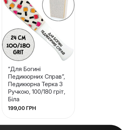
“Для Богині
Педикюрних Справ”,
Педикюрна Терка З
Ручкою, 100/180 гріт,
Біла
ГРН
+