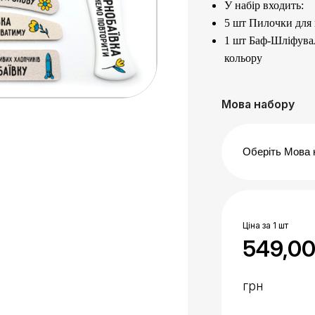
У набір входить:
5 шт Пилочки для н
1 шт Баф-Шліфуваль
кольору
Для роботи з нату
150 гріт
– середній
Мова набору
180 гріт
– м’який 
Призначені для оп
Кращий подарунок
1 шт Акрилова тер
зоною 100/180 гріт
З двох сторін має 
Ціна за 1 шт
100 гріт
– для груб
549,0
180 гріт
– для фін
Призначена для об
грн
Зроблені з якісних
зношування і осип