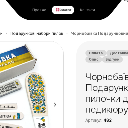
Про нас
Каталог
Контакти
ки
Подарункові набори пилок
Чорнобаївка Подарунковий 
•
•
Оплата
Доставк
Опис
Відгуки
Чорнобаї
Подарунк
пилочки д
педикюру
Артикул:
482