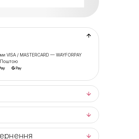
и і дезінфікувати.
ня :
офесійного використання.
іх манікюрно-підкорених процедур.
ами VISA / MASTERCARD — WAYFORPAY
ю Поштою
вернення