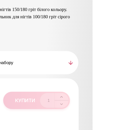
ігтів 150/180 гріт білого кольору.
ник для нігтів 100/180 гріт сірого
ральними нігтями.
 абразив для натур./штучних нігтів.
абразив для натуральних нігтів.
илу нігтів і довжини, надання форми.
 коханому в любий день.
ка для ніг з ручкою, з широкою робочою
.
різну зернистість.
ої шкіри.
0
КУПИТИ
ішного шліфування.
робки шкіри стопи.
 європейських матеріалів, стійкі до
ання.