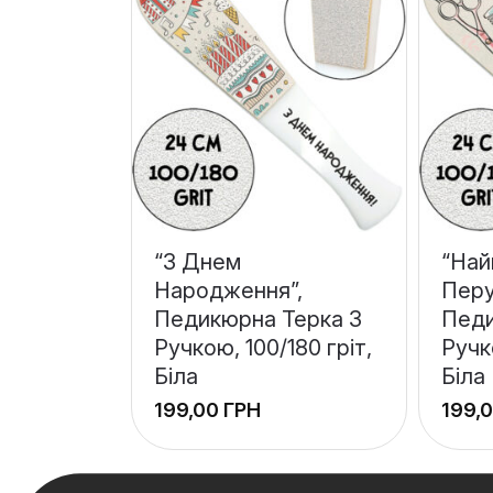
“З Днем
“На
Народження”,
Перу
Педикюрна Терка З
Педи
Ручкою, 100/180 гріт,
Ручк
Біла
Біла
ГРН
+
+