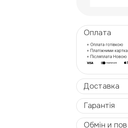
Пилочки можна мит
Галузь застосуван
Призначені для пр
Оплата
Також для домашн
+ Оплата готівкою
+ Платіжними картк
+ Післяплата Ново
Доставка
Гарантія
Обмін и по