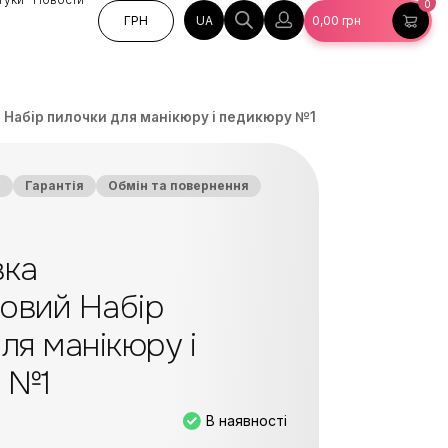
0
UA
ГРН
0,00
грн
Набір пилочки для манікюру і педикюру №1
а
Гарантія
Обмін та повернення
вка
овий Набір
ля манікюру і
 №1
В наявності