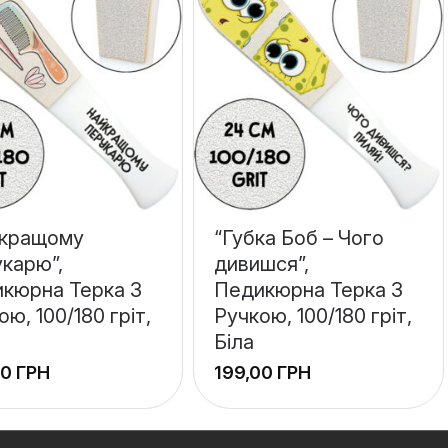
йкращому
“Губка Боб – Чого
карю”,
дивишся”,
кюрна Терка З
Педикюрна Терка З
ою, 100/180 гріт,
Ручкою, 100/180 гріт,
Біла
ГРН
ГРН
+