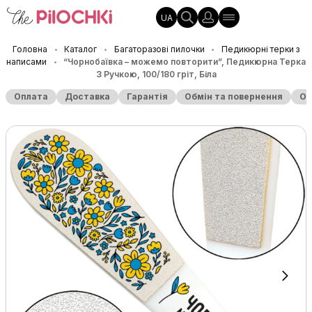
UA
Головна
Каталог
Багаторазові пилочки
Педикюрні терки з
•
•
•
написами
“Чорнобаївка – можемо повторити”, Педикюрна Терка
•
З Ручкою, 100/180 гріт, Біла
Оплата
Доставка
Гарантія
Обмін та повернення
Оп