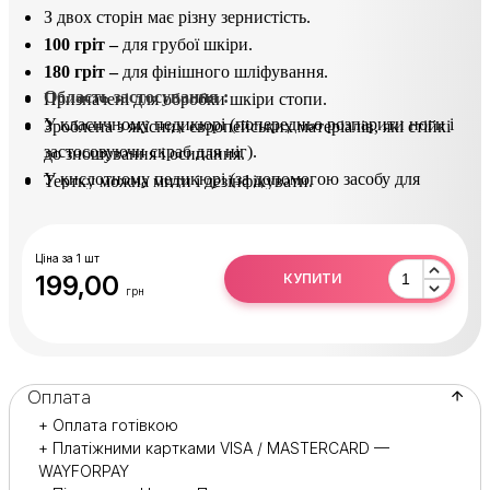
З двох сторін має різну зернистість.
100 гріт –
для грубої шкіри.
180 гріт –
для фінішного шліфування.
Область застосування :
Призначені для обробки шкіри стопи.
У класичному педикюрі (попередньо розпарити ноги і
Зроблена з якісних європейських матеріалів, які стійкі
застосовуючи скраб для ніг).
до зношування і осипання.
У кислотному педикюрі (за допомогою засобу для
Тертку можна мити і дезінфікувати.
видалення натоптишів).
Практична і довговічна в експлуатації.
Після використання продезінфікувати в розчині
(Сурфаніос).
Ціна за 1 шт
199,00
КУПИТИ
грн
Оплата
+ Оплата готівкою
+ Платіжними картками VISA / MASTERCARD —
WAYFORPAY