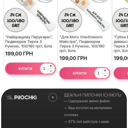
“Найкращому Перукарю”,
“Для Мого Улюбленого
“Губка 
Педикюрна Терка З
Майстра”, Педикюрна
дивишс
Ручкою, 100/180 гріт, Біла
Терка З Ручкою, 100/180
Терка З
гріт, Біла
гріт, Бі
ГРН
ГРН
+
КУПИТИ
+
−
КУПИТИ
−
ІДЕАЛЬНІ ПИЛОЧКИ ІСНУЮТЬ!
— Одноразові змінні файли.
— Ваш логотип на металевих
основах.
— 87% nail майстрів з нами