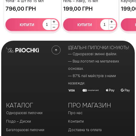
топа” 4 шт по 15 мл
гель – лаку, 15 мл
Каучуко
ГРН
ГРН
+
+
КУПИТИ
КУПИТИ
−
−
ІДЕАЛЬНІ ПИЛОЧКИ ІСНУЮТЬ!
— Одноразові змінні файли.
— Ваш логотип на металевих
основах.
— 87% nail майстрів з нами
назавжди.
КАТАЛОГ
ПРО МАГАЗИН
Одноразові пилочки
Про нас
Подо – Диски
Контакти
Багаторазові пилочки
Доставка та оплата