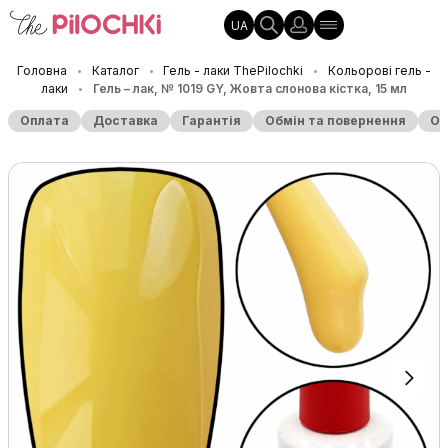
UA
Головна
Каталог
Гель - лаки ThePilochki
Кольорові гель -
•
•
•
лаки
Гель – лак, № 1019 GY, Жовта слонова кістка, 15 мл
•
Оплата
Доставка
Гарантія
Обмін та повернення
Оп