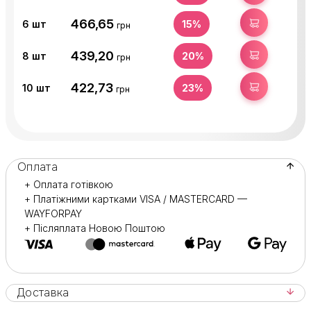
466,65
КУПИТИ
6
шт
15%
грн
439,20
КУПИТИ
8
шт
20%
грн
422,73
КУПИТИ
10
шт
23%
грн
Оплата
+ Оплата готівкою
+ Платіжними картками VISA / MASTERCARD —
WAYFORPAY
+ Післяплата Новою Поштою
Доставка