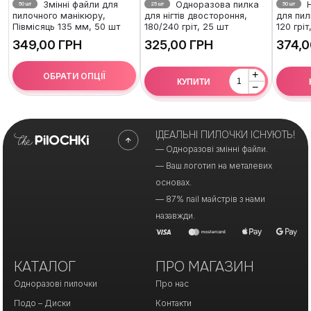
Змінні файли для
Одноразова пилка
Н
50 шт
25 шт
50 шт
пилочного манікюру,
для нігтів двостороння,
для пил
Півмісяць 135 мм, 50 шт
180/240 гріт, 25 шт
120 гріт
ГРН
ГРН
+
ОБРАТИ ОПЦІЇ
КУПИТИ
−
ІДЕАЛЬНІ ПИЛОЧКИ ІСНУЮТЬ!
— Одноразові змінні файли.
— Ваш логотип на металевих
основах.
— 87% nail майстрів з нами
назавжди.
КАТАЛОГ
ПРО МАГАЗИН
Одноразові пилочки
Про нас
Подо – Диски
Контакти