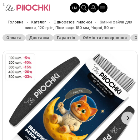
UA
Головна
Каталог
Одноразові пилочки
Змінні файли для
•
•
•
пилки, 120 гріт, Півмісяць 180 мм, Чорні, 50 шт
Оплата
Доставка
Гарантія
Обмін та повернення
Оп