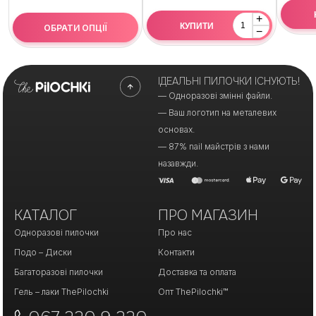
+
КУПИТИ
ОБРАТИ ОПЦІЇ
−
ІДЕАЛЬНІ ПИЛОЧКИ ІСНУЮТЬ!
— Одноразові змінні файли.
— Ваш логотип на металевих
основах.
— 87% nail майстрів з нами
назавжди.
КАТАЛОГ
ПРО МАГАЗИН
Одноразові пилочки
Про нас
Подо – Диски
Контакти
Багаторазові пилочки
Доставка та оплата
Гель – лаки ThePilochki
Опт ThePilochki™