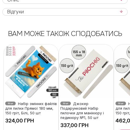
Відгуки
ВАМ МОЖЕ ТАКОЖ СПОДОБАТИСЬ
Набір змінних файлів
Джокер
Н
50 шт
50 шт
50 шт
для пилки Прямої 180 мм,
Подарунковий Набір
для пил
150 гріт, Білі, 50 шт
пилочки для манікюру і
150 гріт
педикюру №1, 50 шт
ГРН
ГРН