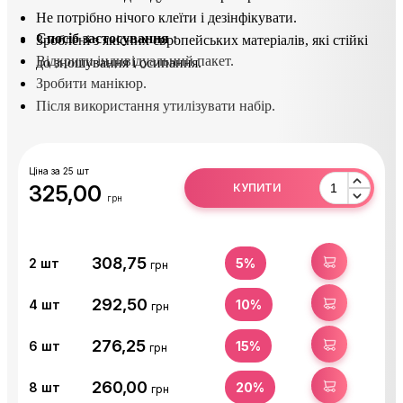
Не потрібно нічого клеїти і дезінфікувати.
Спосіб застосування
 : 
Зроблені з якісних європейських матеріалів, які стійкі
Відкрити індивідуальний пакет. 
до зношування і осипання.
Зробити манікюр.
Після використання утилізувати набір.
Ціна за 25 шт
325,00
КУПИТИ
грн
308,75
КУПИТИ
2
шт
5%
грн
292,50
КУПИТИ
4
шт
10%
грн
276,25
КУПИТИ
6
шт
15%
грн
260,00
КУПИТИ
8
шт
20%
грн