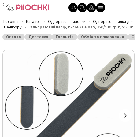
UA
Головна
Каталог
Одноразові пилочки
Одноразові пилки для
•
•
•
манікюру
Одноразовий набір, пилочка + баф, 150/100 гріт, 25 шт
•
Оплата
Доставка
Гарантія
Обмін та повернення
Оп