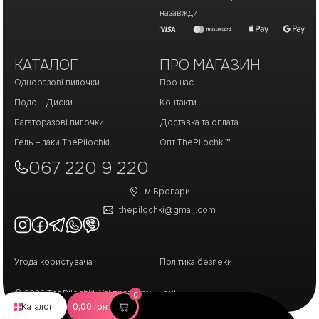
назавжди.
КАТАЛОГ
ПРО МАГАЗИН
Одноразові пилочки
Про нас
Подо – Диски
Контакти
Багаторазові пилочки
Доставка та оплата
Гель – лаки ThePilochki
Опт ThePilochki™
067 220 9 220
м.Бровари
thepilochki@gmail.com
Угода користувача
Політика безпеки
© 2025 ThePilochki. Усі права захищені.
0
Каталог
0,00
грн