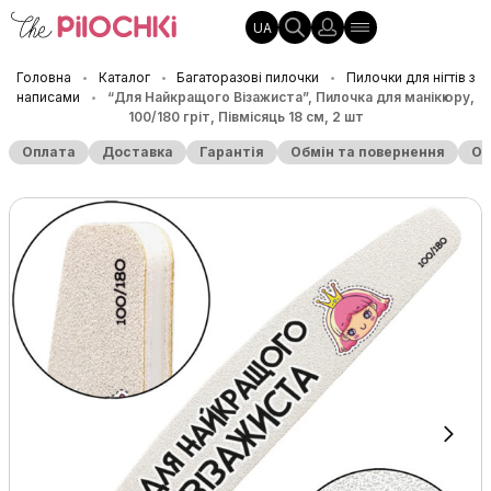
UA
Головна
Каталог
Багаторазові пилочки
Пилочки для нігтів з
•
•
•
написами
“Для Найкращого Візажиста”, Пилочка для манікюру,
•
100/180 гріт, Півмісяць 18 см, 2 шт
Оплата
Доставка
Гарантія
Обмін та повернення
Оп