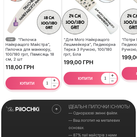
“Пилочка
“Для Мого Найкращого
“Потри 
2 шт
Найкращого Майстра”,
Лешмейкера”, Педикюрна
Педикю
Пилочка для манікюру,
Терка З Ручкою, 100/180
Ручкою,
100/180 гріт, Півмісяць 18
гріт, Біла
см, 2 шт
ГРН
ГРН
+
КУПИТИ
+
−
КУПИТИ
−
ІДЕАЛЬНІ ПИЛОЧКИ ІСНУЮТЬ!
— Одноразові змінні файли.
— Ваш логотип на металевих
основах.
— 87% nail майстрів з нами