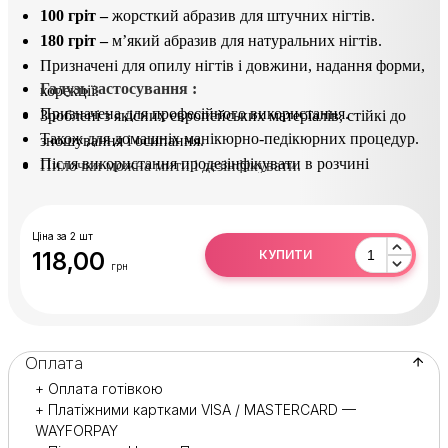
100 гріт –
жорсткий абразив для штучних нігтів.
180 гріт –
м’який абразив для натуральних нігтів.
Призначені для опилу нігтів і довжини, надання форми,
Галузь застосування :
корекції.
Призначена для професійного використання.
Зроблені з якісних європейських матеріалів, стійкі до
Також для домашніх манікюрно-педікюрних процедур.
зношування і осипання.
Після використання продезінфікувати в розчині
Пилочки можна мити і дезінфікувати.
(Сурфаніос).
Ціна за 2 шт
118,00
КУПИТИ
грн
Оплата
+ Оплата готівкою
+ Платіжними картками VISA / MASTERCARD —
WAYFORPAY