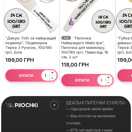
“Дякую Тобі за найкращий
“Пилочка
“Губка 
2 шт
педикюр”, Педикюрна
Найкращого Майстра”,
дивишс
Терка З Ручкою, 100/180
Пилочка для манікюру,
Терка З
гріт, Біла
100/180 гріт, Півмісяць 18
гріт, Бі
см, 2 шт
ГРН
ГРН
+
КУПИТИ
+
−
КУПИТИ
−
ІДЕАЛЬНІ ПИЛОЧКИ ІСНУЮТЬ!
— Одноразові змінні файли.
— Ваш логотип на металевих
основах.
— 87% nail майстрів з нами