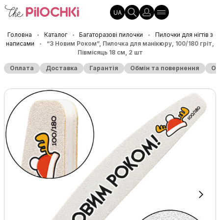
UA
Головна
Каталог
Багаторазові пилочки
Пилочки для нігтів з
•
•
•
написами
“З Новим Роком”, Пилочка для манікюру, 100/180 гріт,
•
Півмісяць 18 см, 2 шт
Оплата
Доставка
Гарантія
Обмін та повернення
Оп