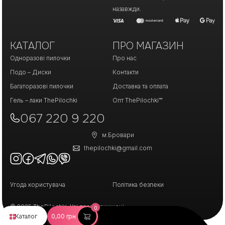
назавжди.
КАТАЛОГ
ПРО МАГАЗИН
Одноразові пилочки
Про нас
Подо – Диски
Контакти
Багаторазові пилочки
Доставка та оплата
Гель – лаки ThePilochki
Опт ThePilochki™
067 220 9 220
м.Бровари
thepilochki@gmail.com
Угода користувача
Політика безпеки
© 2025 ThePilochki. Усі права захищені.
0
Каталог
0,00
грн