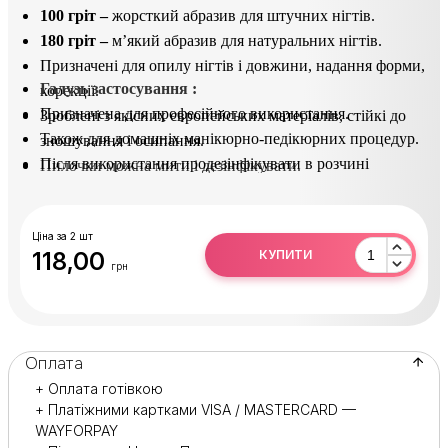
100 гріт –
жорсткий абразив для штучних нігтів.
180 гріт –
м’який абразив для натуральних нігтів.
Призначені для опилу нігтів і довжини, надання форми,
Галузь застосування :
корекції.
Призначена для професійного використання.
Зроблені з якісних європейських матеріалів, стійкі до
Також для домашніх манікюрно-педікюрних процедур.
зношування і осипання.
Після використання продезінфікувати в розчині
Пилочки можна мити і дезінфікувати.
(Сурфаніос).
Ціна за 2 шт
118,00
КУПИТИ
грн
Оплата
+ Оплата готівкою
+ Платіжними картками VISA / MASTERCARD —
WAYFORPAY