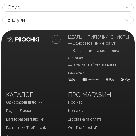
Опис
Відгуки
ІДЕАЛЬНІ ПИЛОЧКИ ІСНУЮТЬ!
— Одноразові змінні файли.
— Ваш логотип на металевих
основах.
— 87% nail майстрів з нами
назавжди.
КАТАЛОГ
ПРО МАГАЗИН
Одноразові пилочки
Про нас
Подо – Диски
Контакти
Багаторазові пилочки
Доставка та оплата
Гель – лаки ThePilochki
Опт ThePilochki™