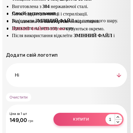
Виготовлена з
304
нержавіючої сталі.
Спосіб застосування
:
Легко піддається мийці і стерилізації.
Від’єднати
ЗМІННИЙ ФАЙЛ
від паперового шару.
Розрахована на
багаторічне
використання.
Приклеїти на металеву основу.
ЗМІННІ ФАЙЛИ 155 мм
купуються окремо.
Після використання відклеїти
ЗМІННИЙ ФАЙЛ
і
утилізувати його.
Основу продезинфікувати або простерилізувати.
Додати свій логотип
Очистити
Ціна за 1 шт
КУПИТИ
грн