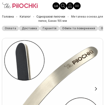
UA
Головна
Каталог
Одноразові пилочки
Металева основа для
•
•
•
пилки, Банан 155 мм
Оплата
Доставка
Гарантія
Обмін та повернення
Оп