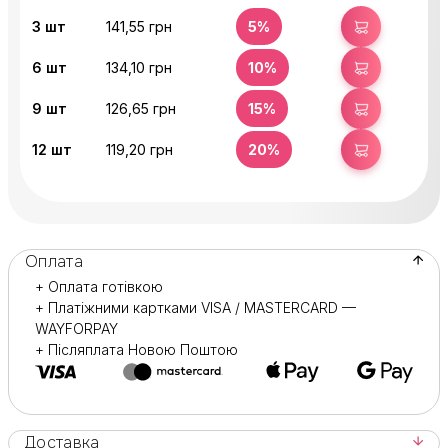
3
шт
141,55 грн
5%
КУПИТИ
6
шт
134,10 грн
10%
КУПИТИ
9
шт
126,65 грн
15%
КУПИТИ
12
шт
119,20 грн
20%
КУПИТИ
Оплата
+ Оплата готівкою
+ Платіжними картками VISA / MASTERCARD —
WAYFORPAY
+ Післяплата Новою Поштою
Доставка