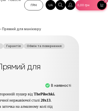
0
UA
ГРН
0,00
грн
– Прямий для манікюру
а
Гарантія
Обмін та повернення
Прямий для
В наявності
торонній пушер від
ThePilochki.
ичної нержавіючої сталі
20х13
.
 заточка на алмазному колі під