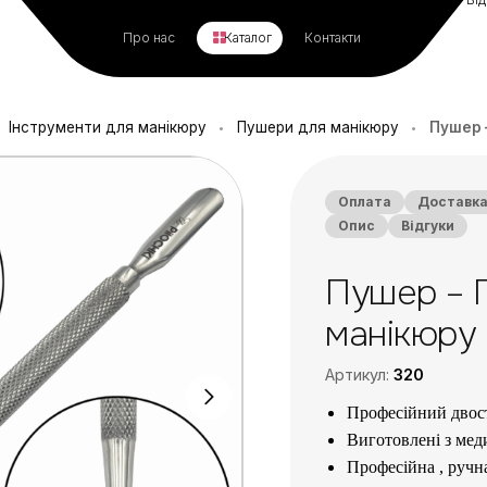
Про нас
Каталог
Контакти
Інструменти для манікюру
Пушери для манікюру
Пушер 
•
•
Оплата
Доставк
Опис
Відгуки
Пушер – 
манікюру
Артикул:
320
Професійний двос
Виготовлені з мед
Професійна , ручна