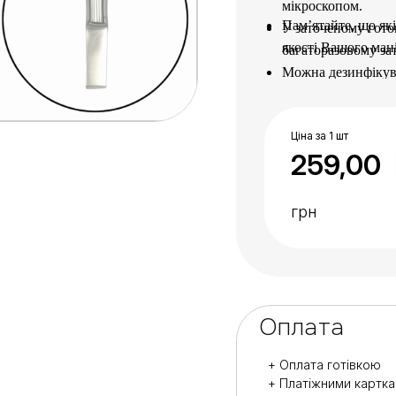
мікроскопом.
Пам’ятайте, що як
У заточеному гото
якості Вашого ман
багаторазовому за
Можна дезинфікува
Ціна за 1 шт
259,00
грн
Оплата
+ Оплата готівкою
+ Платіжними картк