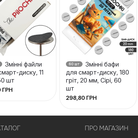
Змінні файли
Змінні бафи
60 шт
смарт-диску, 11
для смарт-диску, 180
50 шт
гріт, 20 мм, Сірі, 60
шт
ГРН
ГРН
+
АТАЛОГ
−
ПРО МАГАЗИН