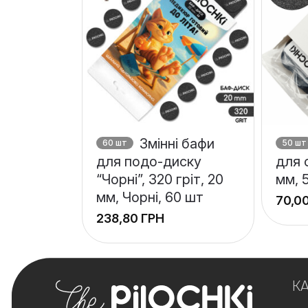
Змінні бафи
60 шт
50 шт
для подо-диску
для 
“Чорні”, 320 гріт, 20
мм, 
мм, Чорні, 60 шт
ГРН
+
−
К