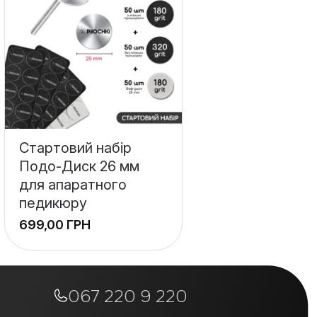
Стартовий набір
Подо-Диск 26 мм
для апаратного
педикюру
ГРН
+
−
067 220 9 220