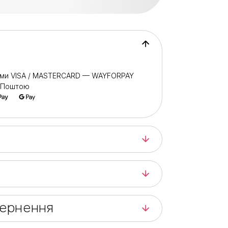
ами VISA / MASTERCARD — WAYFORPAY
ю Поштою
вернення