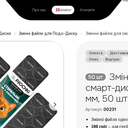
Про нас
Каталог
Контакти
Диски
Змінні файли для Подо-Диску
Змінні файли для сма
•
•
Оплата
Доставк
Опис
Відгуки
Змін
50 шт
смарт-диск
мм, 50 шт
Артикул:
00231
Змінні файли одно
100 гріт
– для груб