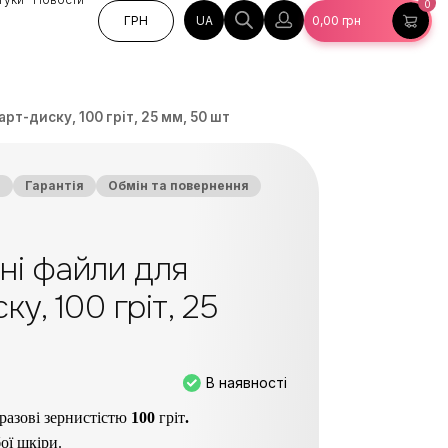
0
UA
ГРН
0,00
грн
рт-диску, 100 гріт, 25 мм, 50 шт
а
Гарантія
Обмін та повернення
ні файли для
у, 100 гріт, 25
В наявності
разові зернистістю
100
гріт
.
ої шкіри.