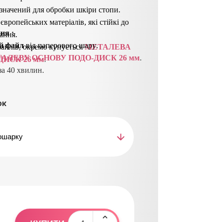
начений для обробки шкіри стопи.
 європейських матеріалів, які стійкі до
ння
 : 
ання.
й файл
від паперового шару
.
айлів, окремо купується
МЕТАЛЕВА
АЛЕВУ ОСНОВУ ПОДО-ДИСК 26 мм
.
ДИСК 26 мм
.
а 40 хвилин.
 відклеїти з
мінний файл
і утилізувати
ок
ск
продезинфікувати або