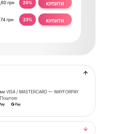
,60 грн
20%
КУПИТИ
,74 грн
23%
КУПИТИ
ами VISA / MASTERCARD — WAYFORPAY
ю Поштою