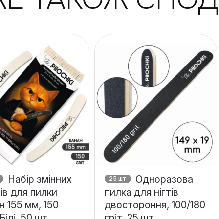
Набір змінних
Одноразова
25 шт
ів для пилки
пилка для нігтів
н 155 мм, 150
двостороння, 100/180
 Білі, 50 шт
гріт, 25 шт