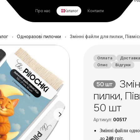
Про нас
Каталог
Контакти
алог
Одноразові пилочки
Змінні файли для пилки, Півміс
•
•
Оплата
Доставк
Опис
Відгуки
Змін
50 шт
пилки, Пів
50 шт
Артикул:
00517
Змінні файли одно
до
240
гріт.