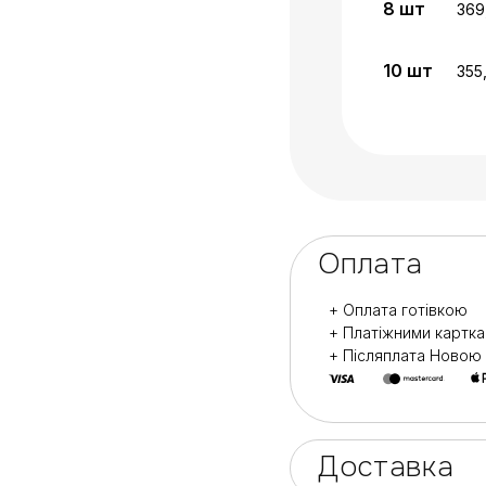
8
шт
369
10
шт
355
Оплата
+ Оплата готівкою
+ Платіжними картк
+ Післяплата Ново
Доставка