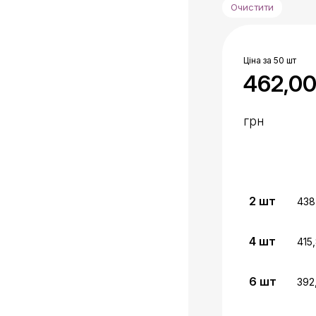
Очистити
Ціна за 50 шт
462,0
грн
2
шт
438
4
шт
415
6
шт
392