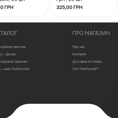
ГРН
ГРН
+
АТАЛОГ
−
ПРО МАГАЗИН
оразові пилочки
Про нас
о – Диски
Контакти
аторазові пилочки
Доставка та оплата
ь – лаки ThePilochki
Опт ThePilochki™