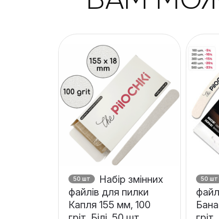
Набір змінних
50 шт
50 шт
файлів для пилки
файл
Капля 155 мм, 100
Бана
гріт, Білі, 50 шт
гріт,