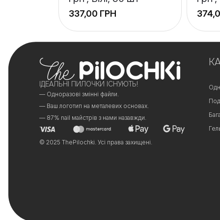
ГРН
+
+
−
−
К
ІДЕАЛЬНІ ПИЛОЧКИ ІСНУЮТЬ!
Одн
— Одноразові змінні файли.
Под
— Ваш логотип на металевих основах.
Баг
— 87% nail майстрів з нами назавжди.
Гел
© 2025 ThePilochki. Усі права захищені.