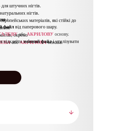
– для штучних нігтів.
 натуральних нігтів.
ння
 : 
 європейських матеріалів, які стійкі до
й файл
від паперового шару.
ання.
ТАЛЕВУ
 або 
АКРИЛОВУ
 основу. 
айлів, окремо
я відклеїти
з
мінний файл
і утилізувати
ЛЕВА
або
АКРИЛОВА
основа.
кувати або простерилізувати.