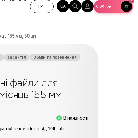
0
UA
ГРН
0,00
грн
яць 155 мм, 50 шт
а
Гарантія
Обмін та повернення
ні файли для
місяць 155 мм,
В наявності
разові зернистістю від
100
гріт