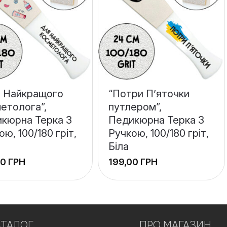
 Найкращого
“Потри П’яточки
етолога”,
путлером”,
кюрна Терка З
Педикюрна Терка З
ою, 100/180 гріт,
Ручкою, 100/180 гріт,
Біла
ГРН
ГРН
+
−
АТАЛОГ
ПРО МАГАЗИН