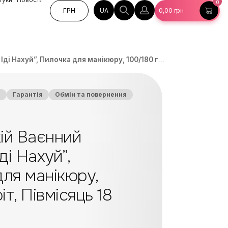
0
UA
ГРН
0,00
грн
”, Пилочка для манікюру, 100/180 гріт, Півмісяць 18 см, 2 шт
а
Гарантія
Обмін та повернення
ій Ваєнний
ді Нахуй”,
ля манікюру,
іт, Півмісяць 18