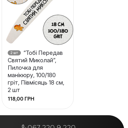
“Тобі Передав
2 шт
Святий Миколай”,
Пилочка для
манікюру, 100/180
гріт, Півмісяць 18 см,
2 шт
ГРН
+
−
067 220 9 220