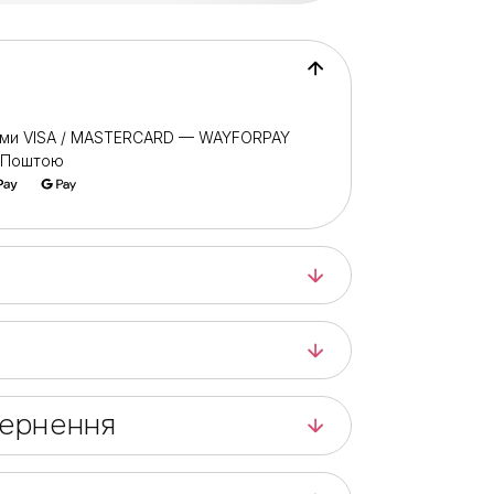
ами VISA / MASTERCARD — WAYFORPAY
ю Поштою
вернення