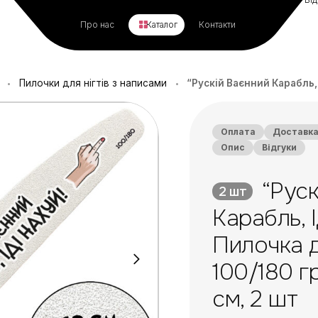
Про нас
Каталог
Контакти
Пилочки для нігтів з написами
“Рускій Ваєнний Карабль, Іді Нахуй
•
•
Оплата
Доставк
Опис
Відгуки
“Руск
2 шт
Карабль, І
Пилочка д
100/180 гр
см, 2 шт