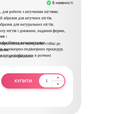
В наявності
в, для роботи з штучними нігтями.
й абразив для штучних нігтів.
абразив для натуральних нігтів.
илу нігтів і довжини, надання форми,
ня :
офесійного використання.
 європейських матеріалів, стійкі до
іх манікюрно-педікюрних процедур.
ання.
я продезінфікувати в розчині
и і дезінфікувати.
КУПИТИ