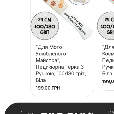
“Для Мого
“Для
Улюбленого
Косм
Майстра”,
Педи
Педикюрна Терка З
Ручк
Ручкою, 100/180 гріт,
Біла
Біла
ГРН
+
+
−
−
К