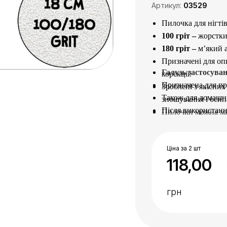
Артикул:
03529
Пилочка для нігті
100 гріт –
жорстки
180 гріт –
м’який 
Призначені для оп
Галузь застосуван
корекції.
Призначена для пр
Зроблені з якісних
Також для домашн
зношування і осип
Після використанн
Пилочки можна мит
(Сурфаніос).
Ціна за 2 шт
118,00
грн