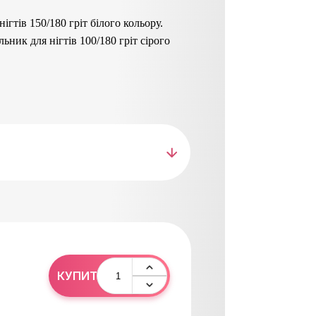
ігтів 150/180 гріт білого кольору.
ник для нігтів 100/180 гріт сірого
ральними нігтями.
 абразив для натур./штучних нігтів.
абразив для натуральних нігтів.
илу нігтів і довжини, надання форми.
 коханому в любий день.
ка для ніг з ручкою, з широкою робочою
.
різну зернистість.
ої шкіри.
ішного шліфування.
робки шкіри стопи.
0
КУПИТИ
 європейських матеріалів, стійкі до
ання.