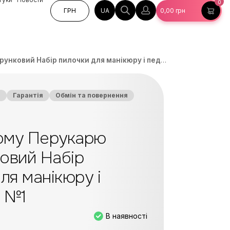
0
UA
ГРН
0,00
грн
вий Набір пилочки для манікюру і педикюру №1
а
Гарантія
Обмін та повернення
ому Перукарю
овий Набір
ля манікюру і
 №1
В наявності