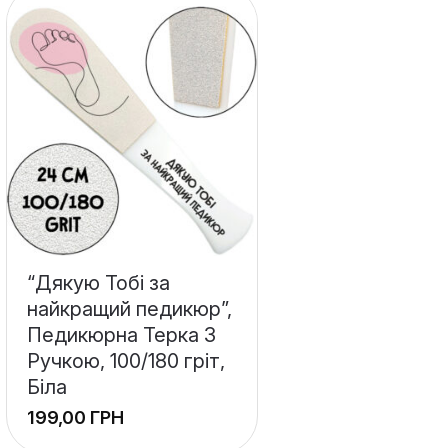
“Дякую Тобі за
найкращий педикюр”,
Педикюрна Терка З
Ручкою, 100/180 гріт,
Біла
ГРН