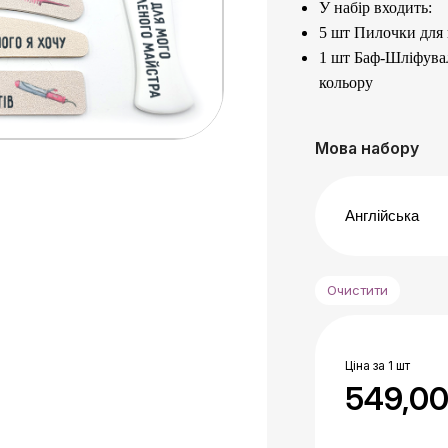
У набір входить:
5 шт Пилочки для н
1 шт Баф-Шліфуваль
кольору
Для роботи з нату
150 гріт
– середній
Мова набору
180 гріт
– м’який 
Призначені для оп
Кращий подарунок
1 шт Акрилова тер
зоною 100/180 гріт
Очистити
З двох сторін має 
100 гріт
– для груб
180 гріт
– для фін
Ціна за 1 шт
Призначена для об
549,0
Зроблені з якісних
зношування і осип