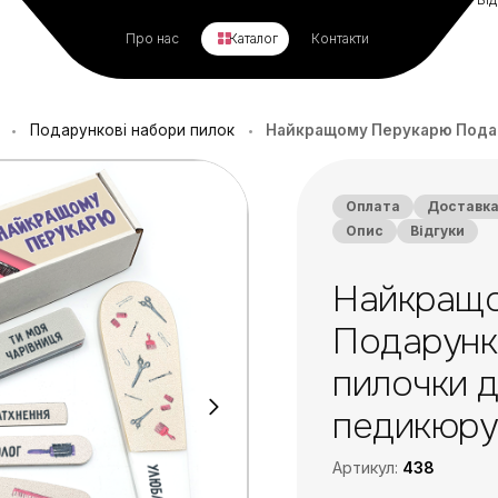
Про нас
Каталог
Контакти
Подарункові набори пилок
Найкращому Перукарю Подарунко
•
•
Оплата
Доставк
Опис
Відгуки
Найкращ
Подарунк
пилочки д
педикюру
Артикул:
438