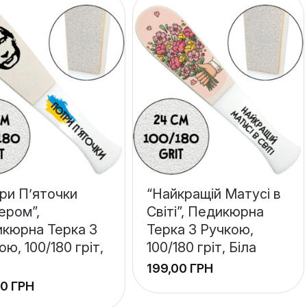
ри П’яточки
“Найкращій Матусі в
ером”,
Світі”, Педикюрна
кюрна Терка З
Терка З Ручкою,
ою, 100/180 гріт,
100/180 гріт, Біла
ГРН
ГРН