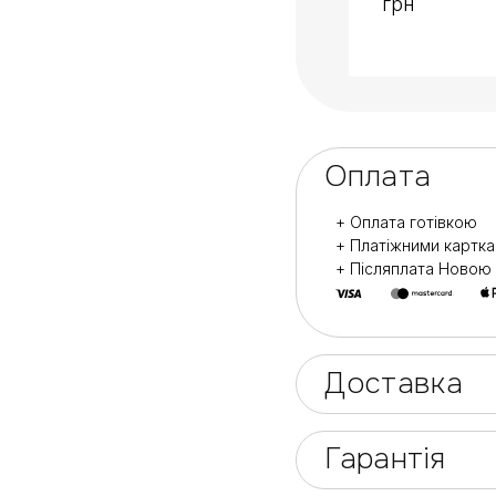
грн
Пилочки можна мит
Галузь застосуван
Призначені для пр
Також для домашн
Оплата
+ Оплата готівкою
+ Платіжними картк
+ Післяплата Ново
Доставка
Гарантія