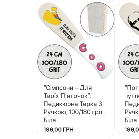
“Сімпсони – Для
“Пот
Твоїх П’яточок”,
путл
Педикюрна Терка З
Педи
Ручкою, 100/180 гріт,
Ручк
Біла
Біла
ГРН