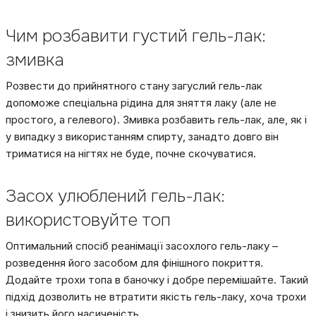
Чим розбавити густий гель-лак:
змивка
Розвести до прийнятного стану загуслий гель-лак
допоможе спеціальна рідина для зняття лаку (але не
простого, а гелевого). Змивка розбавить гель-лак, але, як і
у випадку з використанням спирту, занадто довго він
триматися на нігтях не буде, почне скочуватися.
Засох улюблений гель-лак:
використовуйте топ
Оптимальний спосіб реанімації засохлого гель-лаку –
розведення його засобом для фінішного покриття.
Додайте трохи топа в баночку і добре перемішайте. Такий
підхід дозволить не втратити якість гель-лаку, хоча трохи
і знизить його насиченість.