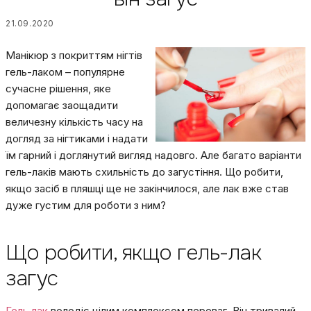
21.09.2020
Манікюр з покриттям нігтів
гель-лаком – популярне
сучасне рішення, яке
допомагає заощадити
величезну кількість часу на
догляд за нігтиками і надати
їм гарний і доглянутий вигляд надовго. Але багато варіанти
гель-лаків мають схильність до загустіння. Що робити,
якщо засіб в пляшці ще не закінчилося, але лак вже став
дуже густим для роботи з ним?
Що робити, якщо гель-лак
загус
Гель лак
володіє цілим комплексом переваг. Він тривалий