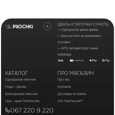
ІДЕАЛЬНІ ПИЛОЧКИ ІСНУЮТЬ!
— Одноразові змінні файли.
— Ваш логотип на металевих
основах.
— 87% nail майстрів з нами
назавжди.
КАТАЛОГ
ПРО МАГАЗИН
Одноразові пилочки
Про нас
Подо – Диски
Контакти
Багаторазові пилочки
Доставка та оплата
Гель – лаки ThePilochki
Опт ThePilochki™
067 220 9 220