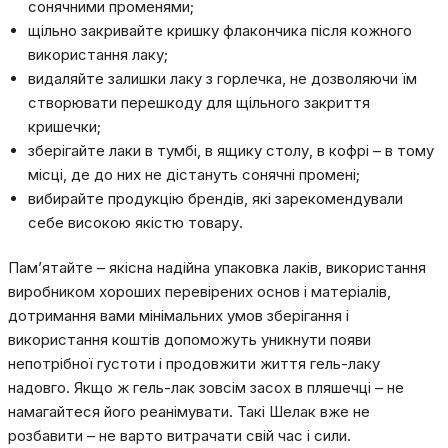
сонячними променями;
щільно закривайте кришку флакончика після кожного
використання лаку;
видаляйте залишки лаку з горлечка, не дозволяючи їм
створювати перешкоду для щільного закриття
кришечки;
зберігайте лаки в тумбі, в ящику столу, в кофрі – в тому
місці, де до них не дістануть сонячні промені;
вибирайте продукцію брендів, які зарекомендували
себе високою якістю товару.
Пам’ятайте – якісна надійна упаковка лаків, використання
виробником хороших перевірених основ і матеріалів,
дотримання вами мінімальних умов зберігання і
використання коштів допоможуть уникнути появи
непотрібної густоти і продовжити життя гель-лаку
надовго. Якщо ж гель-лак зовсім засох в пляшечці – не
намагайтеся його реанімувати. Такі Шелак вже не
розбавити – не варто витрачати свій час і сили.