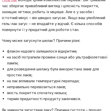
час зберігає привабливий вигляд і цілісність покриття,
захищає нігтики, робить їх міцніше. Але є у засоби і
істотний мінус – він швидко загусає. Якщо ваш улюблений
гель-лак загус – не впадайте у відчай. Є кілька способів
повернути її у придатний для роботи стан.
Чому може загуснути шелак? Причини різні:
флакон надовго залишилося відкритим;
на засіб потрапили промені сонця або ультрафіолетової
лампи;
для розведення шелаку була використана змив для
простих лаків;
на лак впливали температурні перепади;
неправильно перевозиться лаків;
якість покриття спочатку низька;
термін придатності продукту закінчився.
Як уникнути загустіння лаку? Причина густоти – процес