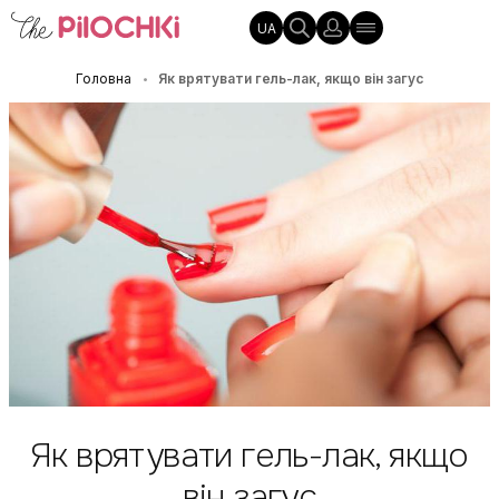
UA
Головна
Як врятувати гель-лак, якщо він загус
•
Як врятувати гель-лак, якщо
він загус