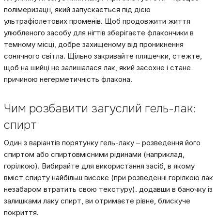
полімеризації, який запускається під дією
ультрафіолетових променів. Щоб продовжити життя
улюбленого засобу для нігтів зберігаєте флакончики в
темному місці, добре захищеному від проникнення
сонячного світла. Щільно закривайте пляшечки, стежте,
щоб на шийці не залишалася лак, який засохне і стане
причиною негерметичність флакона.
Чим розбавити загуслий гель-лак:
спирт
Один з варіантів порятунку гель-лаку – розведення його
спиртом або спиртовмісними рідинами (наприклад,
горілкою). Вибирайте для використання засіб, в якому
вміст спирту найбільш високе (при розведенні горілкою лак
незабаром втратить свою текстуру). додавши в баночку із
залишками лаку спирт, ви отримаєте рівне, блискуче
покриття.