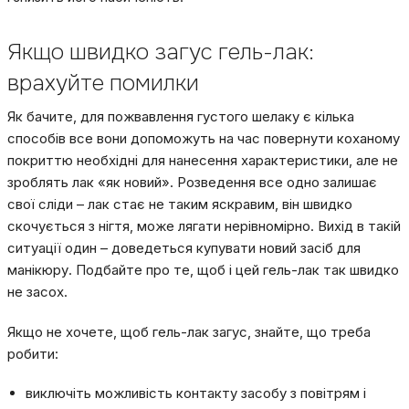
Якщо швидко загус гель-лак:
врахуйте помилки
Як бачите, для пожвавлення густого шелаку є кілька
способів все вони допоможуть на час повернути коханому
покриттю необхідні для нанесення характеристики, але не
зроблять лак «як новий». Розведення все одно залишає
свої сліди – лак стає не таким яскравим, він швидко
скочується з нігтя, може лягати нерівномірно. Вихід в такій
ситуації один – доведеться купувати новий засіб для
манікюру. Подбайте про те, щоб і цей гель-лак так швидко
не засох.
Якщо не хочете, щоб гель-лак загус, знайте, що треба
робити:
виключіть можливість контакту засобу з повітрям і