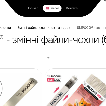
Про нас
Каталог
Контакти
илочки
Змінні файли для пилок та терок
SLIP&GO® - змінн
•
•
 - змінні файли-чохли (