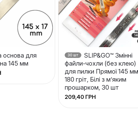
 основа для
SLIP&GO™ Змінні
30 шт
вна 145 мм
файли-чохли (без клею)
для пилки Прямої 145 мм
Н
180 гріт, Білі з м’яким
прошарком, 30 шт
ГРН
+
−