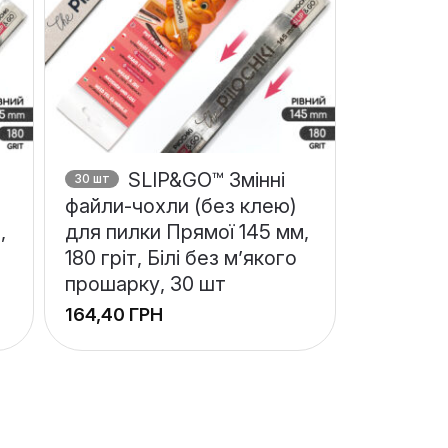
SLIP&GO™ Змінні
30 шт
файли-чохли (без клею)
,
для пилки Прямої 145 мм,
180 гріт, Білі без м’якого
прошарку, 30 шт
ГРН
+
−