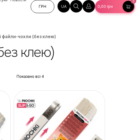
0
UA
ГРН
0,00
грн
і файли-чохли (без клею)
без клею)
Показано всі 4