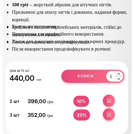
100 гріт –
жорсткий абразив для штучних нігтів.
Призначені для опилу нігтів і довжини, надання форми,
корекції.
Галузь застосування :
Зроблені з якісних європейських матеріалів, стійкі до
Призначена для професійного використання.
зношування і осипання.
Також для домашніх манікюрно-педікюрних процедур.
Пилочки можна мити і дезінфікувати.
Після використання продезінфікувати в розчині
(Сурфаніос).
Ціна за 10 шт
440,00
КУПИТИ
грн
396,00
КУПИТИ
2
шт
10%
грн
352,00
КУПИТИ
3
шт
20%
грн