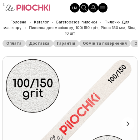
UA
Головна
Каталог
Багаторазові пилочки
Пилочки Для
•
•
•
манікюру
Пилочка для манікюру, 100/150 гріт, Рівна 180 мм, Біла,
•
10 шт
Оплата
Доставка
Гарантія
Обмін та повернення
Оп