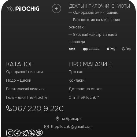
ІДЕАЛЬНІ ПИЛОЧКИ ІСНУЮТЬ!
— Одноразові змінні файли.
— Ваш логотип на металевих
основах.
— 87% nail майстрів з нами
назавжди.
КАТАЛОГ
ПРО МАГАЗИН
Одноразові пилочки
Про нас
Подо – Диски
Контакти
Багаторазові пилочки
Доставка та оплата
Гель – лаки ThePilochki
Опт ThePilochki™
067 220 9 220
м.Бровари
thepilochki@gmail.com