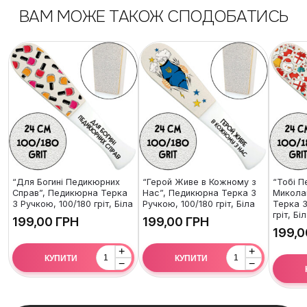
ВАМ МОЖЕ ТАКОЖ СПОДОБАТИСЬ
“Для Богині Педикюрних
“Герой Живе в Кожному з
“Тобі П
Справ”, Педикюрна Терка
Нас”, Педикюрна Терка З
Микола
З Ручкою, 100/180 гріт, Біла
Ручкою, 100/180 гріт, Біла
Терка З
гріт, Бі
ГРН
ГРН
+
+
КУПИТИ
КУПИТИ
−
−