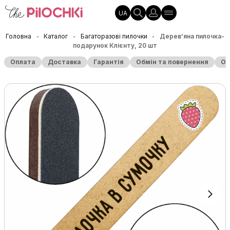
UA
Головна
Каталог
Багаторазові пилочки
Дерев’яна пилочка-
•
•
•
подарунок Клієнту, 20 шт
Оплата
Доставка
Гарантія
Обмін та повернення
Оп