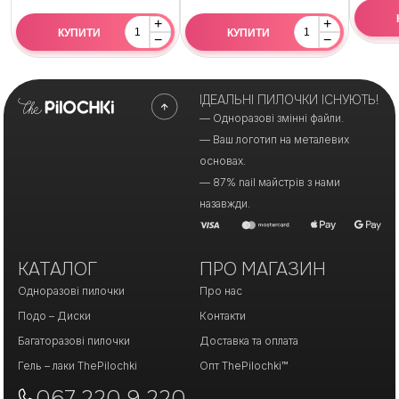
+
+
КУПИТИ
КУПИТИ
−
−
ІДЕАЛЬНІ ПИЛОЧКИ ІСНУЮТЬ!
— Одноразові змінні файли.
— Ваш логотип на металевих
основах.
— 87% nail майстрів з нами
назавжди.
КАТАЛОГ
ПРО МАГАЗИН
Одноразові пилочки
Про нас
Подо – Диски
Контакти
Багаторазові пилочки
Доставка та оплата
Гель – лаки ThePilochki
Опт ThePilochki™
067 220 9 220