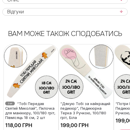
Відгуки
ВАМ МОЖЕ ТАКОЖ СПОДОБАТИСЬ
“Тобі Передав
“Дякую Тобі за найкращий
“Потри 
2 шт
Святий Миколай”, Пилочка
педикюр”, Педикюрна
Педикю
для манікюру, 100/180 гріт,
Терка З Ручкою, 100/180
Ручкою,
Півмісяць 18 см, 2 шт
гріт, Біла
ГРН
ГРН