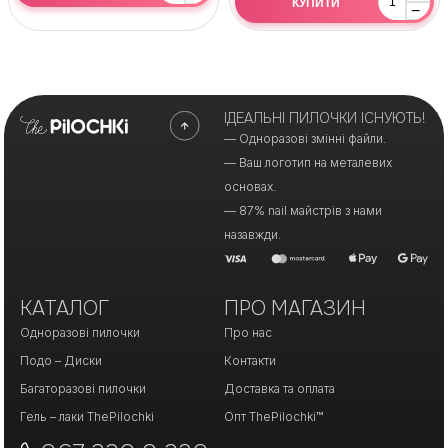
КУПИТИ
−
ІДЕАЛЬНІ ПИЛОЧКИ ІСНУЮТЬ!
— Одноразові змінні файли.
— Ваш логотип на металевих
основах.
— 87% nail майстрів з нами
назавжди.
КАТАЛОГ
ПРО МАГАЗИН
Одноразові пилочки
Про нас
Подо – Диски
Контакти
Багаторазові пилочки
Доставка та оплата
Гель – лаки ThePilochki
Опт ThePilochki™