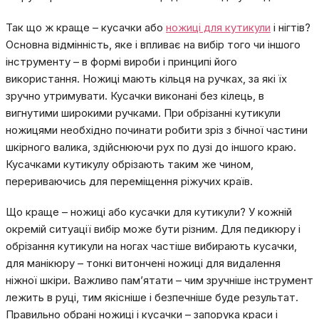
Так що ж краще – кусачки або
ножиці для кутикули
і нігтів?
Основна відмінність, яке і впливає на вибір того чи іншого
інструменту – в формі вироби і принципі його
використання. Ножиці мають кільця на ручках, за які їх
зручно утримувати. Кусачки виконані без кілець, в
вигнутими широкими ручками. При обрізанні кутикули
ножицями необхідно починати робити зріз з бічної частини
шкірного валика, здійснюючи рух по дузі до іншого краю.
Кусачками кутикулу обрізають таким же чином,
перериваючись для переміщення ріжучих країв.
Що краще – ножиці або кусачки для кутикули? У кожній
окремій ситуації вибір може бути різним. Для педикюру і
обрізання кутикули на ногах частіше вибирають кусачки,
для манікюру – тонкі витончені ножиці для видалення
ніжної шкіри. Важливо пам’ятати – чим зручніше інструмент
лежить в руці, тим якісніше і безпечніше буде результат.
Правильно обрані ножиці і кусачки – запорука краси і