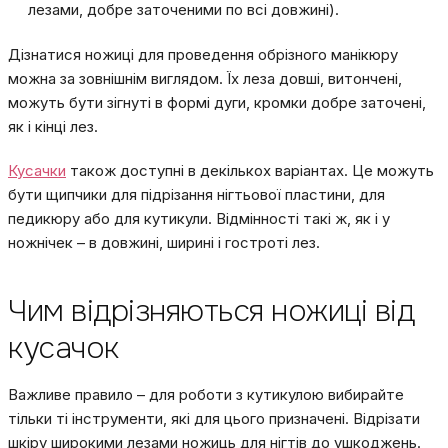
лезами, добре заточеними по всі довжині).
Дізнатися ножиці для проведення обрізного манікюру
можна за зовнішнім виглядом. Їх леза довші, витончені,
можуть бути зігнуті в формі дуги, кромки добре заточені,
як і кінці лез.
Кусачки
також доступні в декількох варіантах. Це можуть
бути щипчики для підрізання нігтьової пластини, для
педикюру або для кутикули. Відмінності такі ж, як і у
ножнічек – в довжині, ширині і гостроті лез.
Чим відрізняються ножиці від
кусачок
Важливе правило – для роботи з кутикулою вибирайте
тільки ті інструменти, які для цього призначені. Відрізати
шкіру широкими лезами ножиць для нігтів до ушкоджень.