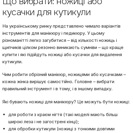
Що вибрати: ножиці або
кусачки для кутикули
На українському ринку представлено чимало варіантів
інструментів для манікюру і педикюру. У цьому
різноманітті легко загубитися – від кількості ножиць і
щипчиків цілком резонно виникають сумніви – що краще
купити і які підійдуть ножиці або кусачки для видалення
кутикули.
Чим робити обрізний манікюр, ножицями або кусачками –
кожна жінка вирішує самостійно. Головне – вибрати
правильний інструмент і в тому, і в іншому випадку.
Які бувають ножиці для манікюру? Це можуть бути ножиці:
для роботи з краєм нігтя (такі моделі мають більш
широкі леза і не загострені кінці);
для обробки кутикули (ножиці з тонкими довгими