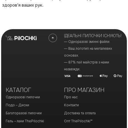
здоров’я ваших рук.
ІДЕАЛЬНІ ПИЛОЧКИ ІСНУЮТЬ!
— Одноразові змінні файли.
— Ваш логотип на металевих
основах.
— 87% nail майстрів з нами
назавжди.
КАТАЛОГ
ПРО МАГАЗИН
Одноразові пилочки
Про нас
Подо – Диски
Контакти
Багаторазові пилочки
Доставка та оплата
Гель – лаки ThePilochki
Опт ThePilochki™