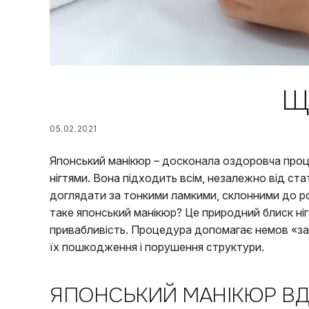
Щ
05.02.2021
Японський манікюр – досконала оздоровча проц
нігтями. Вона підходить всім, незалежно від стат
доглядати за тонкими ламкими, склонними до р
таке японський манікюр? Це природний блиск нігт
привабливість. Процедура допомагає немов «за
їх пошкодження і порушення структури.
ЯПОНСЬКИЙ МАНІКЮР ВД