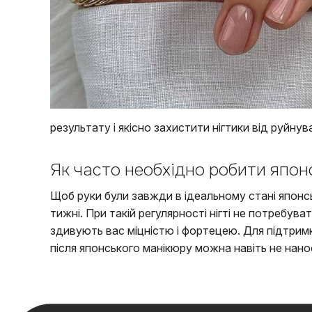
результату і якісно захистити нігтики від руйну
Як часто необхідно робити япон
Щоб руки були завжди в ідеальному стані японс
тижні. При такій регулярності нігті не потребу
здивують вас міцністю і фортецею. Для підтримк
після японського манікюру можна навіть не нан