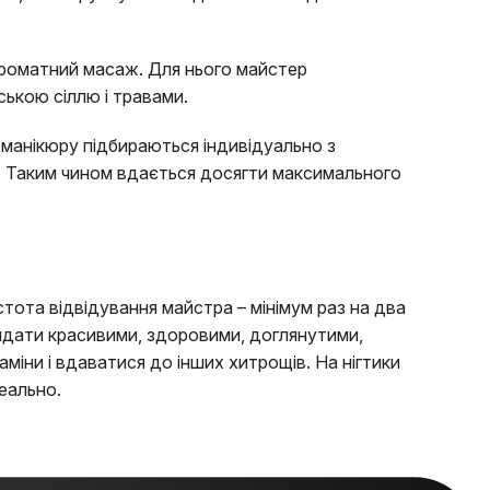
роматний масаж. Для нього майстер
ською сіллю і травами.
 манікюру підбираються індивідуально з
а. Таким чином вдається досягти максимального
тота відвідування майстра – мінімум раз на два
глядати красивими, здоровими, доглянутими,
міни і вдаватися до інших хитрощів. На нігтики
деально.