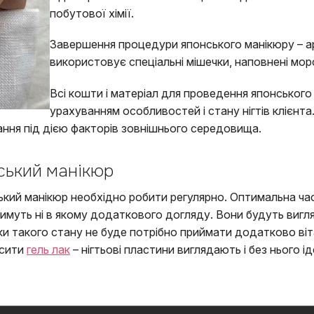
побутової хімії.
Завершення процедури японського манікюру – а
використовує спеціальні мішечки, наповнені мор
Всі кошти і матеріал для проведення японського
урахуванням особливостей і стану нігтів клієнт
вання під дією факторів зовнішнього середовища.
ський манікюр
ький манікюр необхідно робити регулярно. Оптимальна час
ватимуть ні в якому додаткового догляду. Вони будуть ви
и такого стану не буде потрібно приймати додатково віта
осити
гель лак
– нігтьові пластини виглядають і без нього і