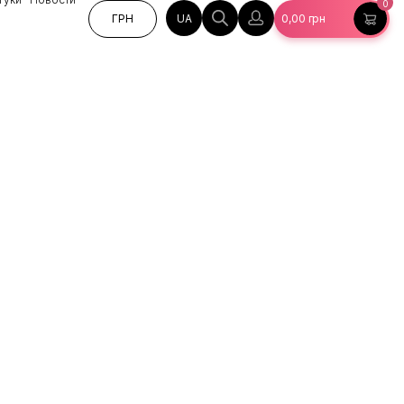
0
UA
ГРН
0,00
грн