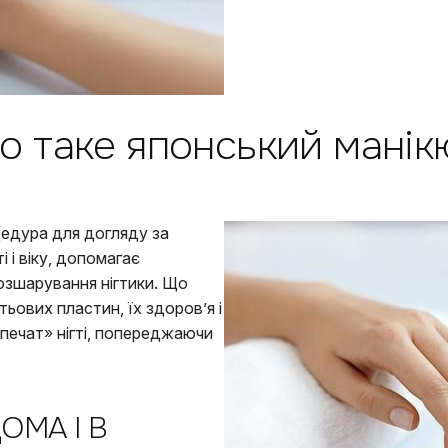
о таке японський манік
едура для догляду за
і і віку, допомагає
озшарування нігтики. Що
ьових пластин, їх здоров’я і
печат» нігті, попереджаючи
ОМА І В