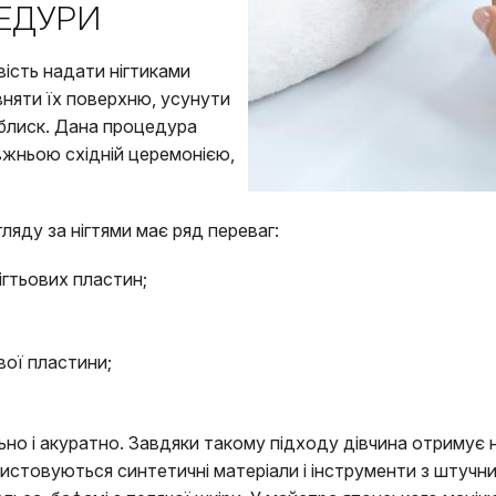
ЦЕДУРИ
вість надати нігтиками
вняти їх поверхню, усунути
 блиск. Дана процедура
авжньою східній церемонією,
яду за нігтями має ряд переваг:
ігтьових пластин;
вої пластини;
о і акуратно. Завдяки такому підходу дівчина отримує не 
истовуються синтетичні матеріали і інструменти з штуч