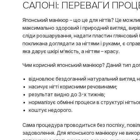
САЛОНІ: ПЕРЕВАГИ ПРО
Японський манікюр – що це для нігтів? Це можли
максимально здоровий і природний вигляд, вирі
сліди розшарування, надати пластин глянсовий
покликана доглядати за нігтями і руками, є спр
яка дарує шкірі м’якість, а нігтям – красу.
Чим корисний японський манікюр? Даний тип догл
відновлює бездоганний натуральний вигляд н
насичує нігті корисними речовинами;
результат видно до 3-х тижнів;
нормалізує обмінні процеси в структурі нігтьо
коштує недорого.
Сама процедура проводиться без поспіху, повільн
задоволення. Для японського манікюру не викор