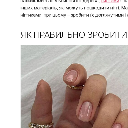
паличками з апельсинового дерева,
пилками
з б
інших матеріалів, які можуть пошкодити нігті. 
нігтиками, при цьому – зробити їх доглянутими і
ЯК ПРАВИЛЬНО ЗРОБИТИ