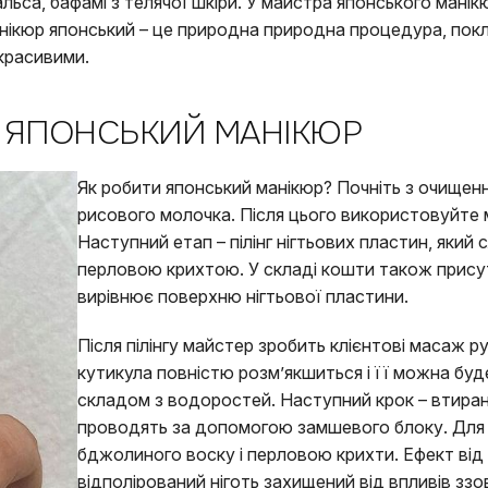
альса, бафамі з телячої шкіри. У майстра японського манік
Манікюр японський – це природна природна процедура, пок
 красивими.
 ЯПОНСЬКИЙ МАНІКЮР
Як робити японський манікюр? Почніть з очищен
рисового молочка. Після цього використовуйте 
Наступний етап – пілінг нігтьових пластин, який
перловою крихтою. У складі кошти також присутні
вирівнює поверхню нігтьової пластини.
Після пілінгу майстер зробить клієнтові масаж р
кутикула повністю розм’якшиться і її можна бу
складом з водоростей. Наступний крок – втиран
проводять за допомогою замшевого блоку. Для 
бджолиного воску і перловою крихти. Ефект ві
відполірований ніготь захищений від впливів ззов