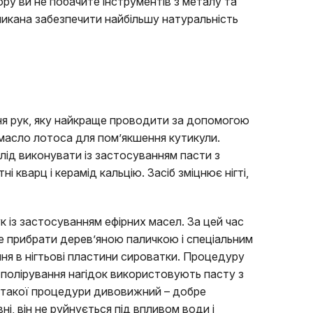
юру ви не побачите інструментів з металу та
ликана забезпечити найбільшу натуральність
ня рук, яку найкраще проводити за допомогою
масло лотоса для пом’якшення кутикули.
 слід виконувати із застосуванням пасти з
 кварц і керамід кальцію. Засіб зміцнює нігті,
ук із застосуванням ефірних масел. За цей час
де прибрати дерев’яною паличкою і спеціальним
ня в нігтьові пластини сироватки. Процедуру
полірування нагідок використовують пасту з
д такої процедури дивовижний – добре
ні, він не руйнується під впливом води і