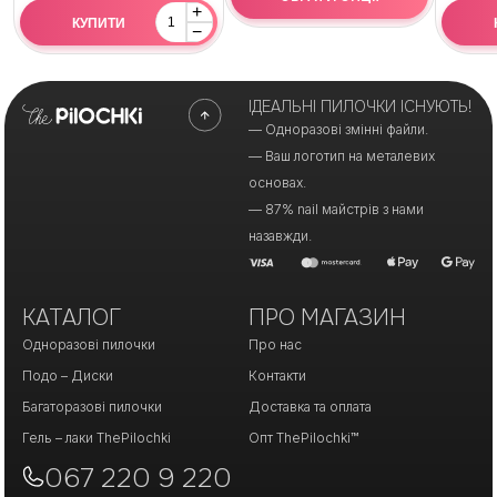
+
КУПИТИ
−
ІДЕАЛЬНІ ПИЛОЧКИ ІСНУЮТЬ!
— Одноразові змінні файли.
— Ваш логотип на металевих
основах.
— 87% nail майстрів з нами
назавжди.
КАТАЛОГ
ПРО МАГАЗИН
Одноразові пилочки
Про нас
Подо – Диски
Контакти
Багаторазові пилочки
Доставка та оплата
Гель – лаки ThePilochki
Опт ThePilochki™
067 220 9 220