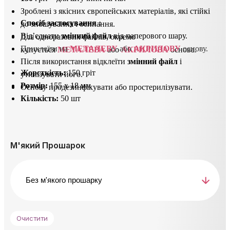
Зроблені з якісних європейських матеріалів, які стійкі
Спосіб застосування
 : 
до зношування і осипання.
Від’єднати
змінний файл
від паперового шару.
Для одноразових файлів, окремо
Приклеїти на 
МЕТАЛЕВУ
 або 
АКРИЛОВУ
 основу. 
купується
МЕТАЛЕВА
або
АКРИЛОВА
основа.
Після використання відклеїти
з
мінний файл
і
Жорсткість:
150 гріт
утилізувати його.
Розмір:
155 х 18 мм
Основу продезинфікувати або простерилізувати.
Кількість:
50 шт
М'який Прошарок
Очистити