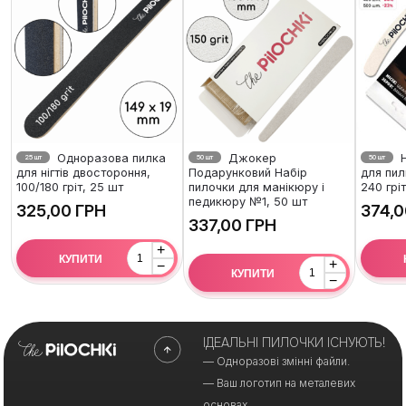
Одноразова пилка
Джокер
Н
25 шт
50 шт
50 шт
для нігтів двостороння,
Подарунковий Набір
для пил
100/180 гріт, 25 шт
пилочки для манікюру і
240 гріт
педикюру №1, 50 шт
ГРН
ГРН
+
КУПИТИ
+
−
КУПИТИ
−
ІДЕАЛЬНІ ПИЛОЧКИ ІСНУЮТЬ!
— Одноразові змінні файли.
— Ваш логотип на металевих
основах.