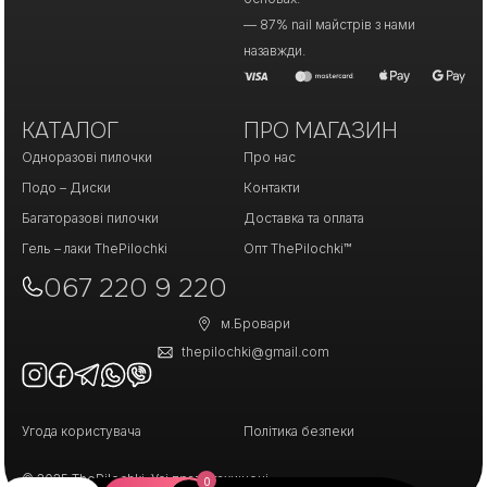
— 87% nail майстрів з нами
назавжди.
КАТАЛОГ
ПРО МАГАЗИН
Одноразові пилочки
Про нас
Подо – Диски
Контакти
Багаторазові пилочки
Доставка та оплата
Гель – лаки ThePilochki
Опт ThePilochki™
067 220 9 220
м.Бровари
thepilochki@gmail.com
Угода користувача
Політика безпеки
© 2025 ThePilochki. Усі права захищені.
0