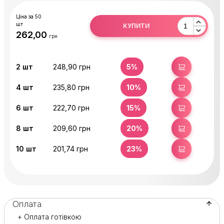
Ціна за 50
шт
КУПИТИ
грн
2
шт
248,90 грн
5%
КУПИТИ
4
шт
235,80 грн
10%
КУПИТИ
6
шт
222,70 грн
15%
КУПИТИ
8
шт
209,60 грн
20%
КУПИТИ
10
шт
201,74 грн
23%
КУПИТИ
Оплата
+ Оплата готівкою