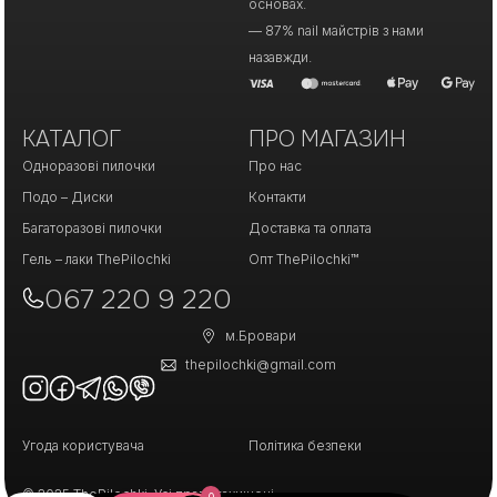
основах.
— 87% nail майстрів з нами
назавжди.
КАТАЛОГ
ПРО МАГАЗИН
Одноразові пилочки
Про нас
Подо – Диски
Контакти
Багаторазові пилочки
Доставка та оплата
Гель – лаки ThePilochki
Опт ThePilochki™
067 220 9 220
м.Бровари
thepilochki@gmail.com
Угода користувача
Політика безпеки
© 2025 ThePilochki. Усі права захищені.