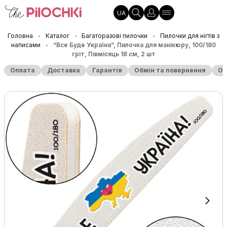
UA
Головна
Каталог
Багаторазові пилочки
Пилочки для нігтів з
•
•
•
написами
“Все Буде Україна”, Пилочка для манікюру, 100/180
•
гріт, Півмісяць 18 см, 2 шт
Оплата
Доставка
Гарантія
Обмін та повернення
Оп