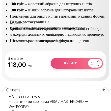
100 гріт –
жорсткий абразив для штучних нігтів.
180 гріт –
м’який абразив для натуральних нігтів.
Призначені для опилу нігтів і довжини, надання форми,
Галузь застосування :
корекції.
Призначена для професійного використання.
Зроблені з якісних європейських матеріалів, стійкі до
Також для домашніх манікюрно-педікюрних процедур.
зношування і осипання.
Після використання продезінфікувати в розчині
Пилочки можна мити і дезінфікувати.
(Сурфаніос).
Ціна за 2 шт
118,00
КУПИТИ
грн
Оплата
+ Оплата готівкою
+ Платіжними картками VISA / MASTERCARD —
WAYFORPAY